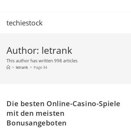
Skip
to
content
techiestock
Author:
letrank
This author has written 998 articles
>
letrank
>
Page 34
Die besten Online-Casino-Spiele
mit den meisten
Bonusangeboten