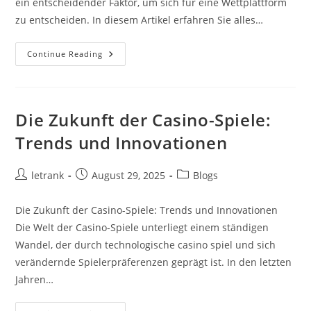
ein entscheidender Faktor, um sich für eine Wettplattform
zu entscheiden. In diesem Artikel erfahren Sie alles…
Online
Continue Reading
Sportwetten
Bonus:
Alles,
Was
Sie
Wissen
Die Zukunft der Casino-Spiele:
Müssen
Trends und Innovationen
Post
Post
Post
letrank
August 29, 2025
Blogs
author:
published:
category:
Die Zukunft der Casino-Spiele: Trends und Innovationen
Die Welt der Casino-Spiele unterliegt einem ständigen
Wandel, der durch technologische casino spiel und sich
verändernde Spielerpräferenzen geprägt ist. In den letzten
Jahren…