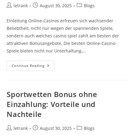
Post
Post
Post
letrank
August 30, 2025
Blogs
author:
published:
category:
Einleitung Online-Casinos erfreuen sich wachsender
Beliebtheit, nicht nur wegen der spannenden Spiele,
sondern auch welches casino spiel zahlt am besten der
attraktiven Bonusangebote. Die besten Online-Casino-
Spiele bieten nicht nur Unterhaltung,…
Die
Continue Reading
Besten
Online-
Casino-
Spiele
Mit
Den
Sportwetten Bonus ohne
Meisten
Bonusangeboten
Einzahlung: Vorteile und
Nachteile
Post
Post
Post
letrank
August 30, 2025
Blogs
author:
published:
category: