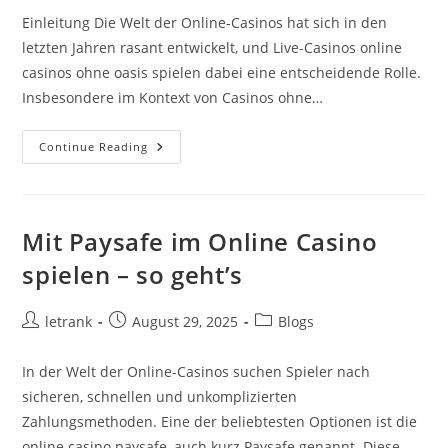
Einleitung Die Welt der Online-Casinos hat sich in den
letzten Jahren rasant entwickelt, und Live-Casinos online
casinos ohne oasis spielen dabei eine entscheidende Rolle.
Insbesondere im Kontext von Casinos ohne…
Die
Continue Reading
Rolle
Von
Live-
Casinos
Im
Kontext
Mit Paysafe im Online Casino
Von
Casino
spielen – so geht’s
Ohne
Oasis
Post
Post
Post
letrank
August 29, 2025
Blogs
author:
published:
category:
In der Welt der Online-Casinos suchen Spieler nach
sicheren, schnellen und unkomplizierten
Zahlungsmethoden. Eine der beliebtesten Optionen ist die
online casino paysafe, auch kurz Paysafe genannt. Diese