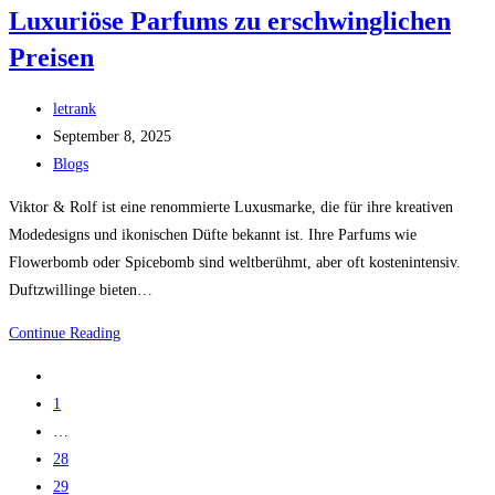
Luxuriöse Parfums zu erschwinglichen
Preisen
Post
letrank
author:
Post
September 8, 2025
published:
Post
Blogs
category:
Viktor & Rolf ist eine renommierte Luxusmarke, die für ihre kreativen
Modedesigns und ikonischen Düfte bekannt ist. Ihre Parfums wie
Flowerbomb oder Spicebomb sind weltberühmt, aber oft kostenintensiv.
Duftzwillinge bieten…
Duftzwillinge
Continue Reading
von
Go
Viktor
to
1
&
the
…
Rolf:
previous
28
Luxuriöse
page
29