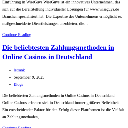
Einführung in WiseGuys WiseGuys ist ein innovatives Unternehmen, das
sich auf die Bereitstellung individueller Lösungen für www.wiseguys.de
Branchen spezialisiert hat. Die Expertise des Unternehmens ermöglicht es,
maßgeschneiderte Dienstleistungen anzubieten, die…
Wie
Continue Reading
www.wiseguys.de
Die beliebtesten Zahlungsmethoden in
individuelle
Online Casinos in Deutschland
Lösungen
für
Post
verschiedene
letrank
author:
Post
Branchen
September 9, 2025
published:
Post
anbietet
Blogs
category:
Die beliebtesten Zahlungsmethoden in Online Casinos in Deutschland
Online Casinos erfreuen sich in Deutschland immer größerer Beliebtheit.
Ein entscheidender Faktor für den Erfolg dieser Plattformen ist die Vielfalt
an Zahlungsmethoden,…
Die