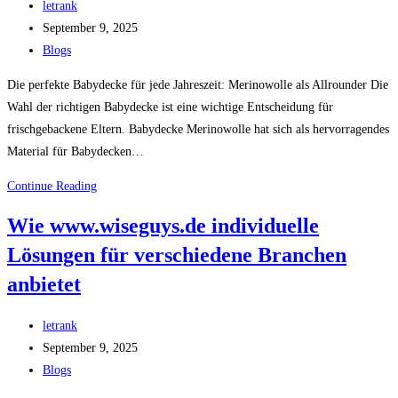
Post
deine
letrank
author:
Post
Gewinne
September 9, 2025
published:
Post
aus?
Blogs
category:
Die perfekte Babydecke für jede Jahreszeit: Merinowolle als Allrounder Die
Wahl der richtigen Babydecke ist eine wichtige Entscheidung für
frischgebackene Eltern. Babydecke Merinowolle hat sich als hervorragendes
Material für Babydecken…
Die
Continue Reading
perfekte
Wie www.wiseguys.de individuelle
Babydecke
Lösungen für verschiedene Branchen
für
jede
anbietet
Jahreszeit:
Merinowolle
Post
letrank
als
author:
Post
September 9, 2025
Allrounder
published:
Post
Blogs
category: