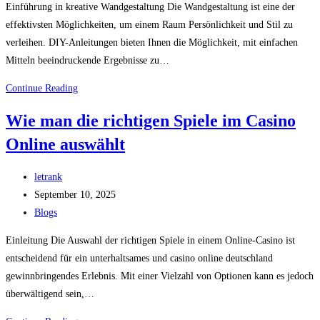
Einführung in kreative Wandgestaltung Die Wandgestaltung ist eine der
effektivsten Möglichkeiten, um einem Raum Persönlichkeit und Stil zu
verleihen. DIY-Anleitungen bieten Ihnen die Möglichkeit, mit einfachen
Mitteln beeindruckende Ergebnisse zu…
DIY-
Continue Reading
Anleitungen
Wie man die richtigen Spiele im Casino
für
Online auswählt
kreative
Wandgestaltung
Post
mit
letrank
author:
Post
einfachen
September 10, 2025
published:
Post
Mitteln
Blogs
category:
Einleitung Die Auswahl der richtigen Spiele in einem Online-Casino ist
entscheidend für ein unterhaltsames und casino online deutschland
gewinnbringendes Erlebnis. Mit einer Vielzahl von Optionen kann es jedoch
überwältigend sein,…