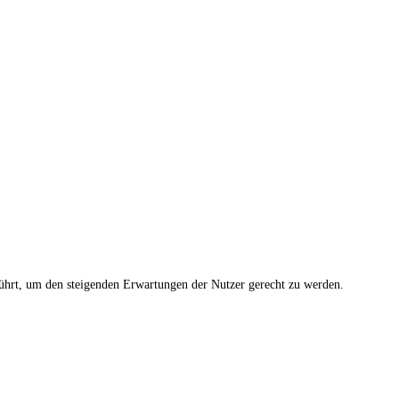
führt, um den steigenden Erwartungen der Nutzer gerecht zu werden.