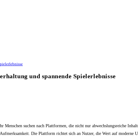
ielerlebnisse
erhaltung und spannende Spielerlebnisse
hr Menschen suchen nach Plattformen, die nicht nur abwechslungsreiche Inhalte
merksamkeit. Die Plattform richtet sich an Nutzer, die Wert auf moderne Unt