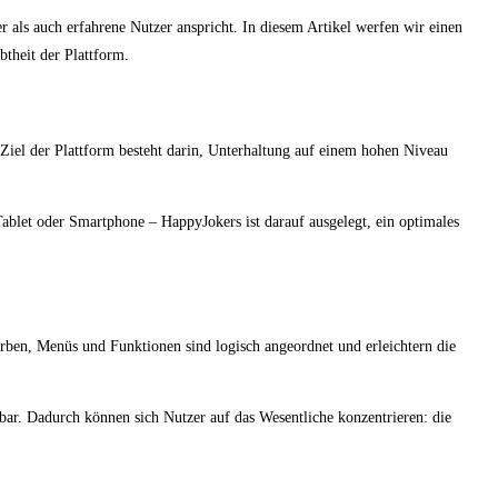
 als auch erfahrene Nutzer anspricht. In diesem Artikel werfen wir einen
btheit der Plattform.
 Ziel der Plattform besteht darin, Unterhaltung auf einem hohen Niveau
Tablet oder Smartphone – HappyJokers ist darauf ausgelegt, ein optimales
Farben, Menüs und Funktionen sind logisch angeordnet und erleichtern die
hbar. Dadurch können sich Nutzer auf das Wesentliche konzentrieren: die