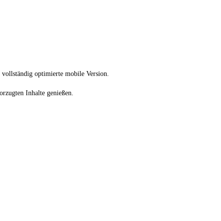
 vollständig optimierte mobile Version.
orzugten Inhalte genießen.