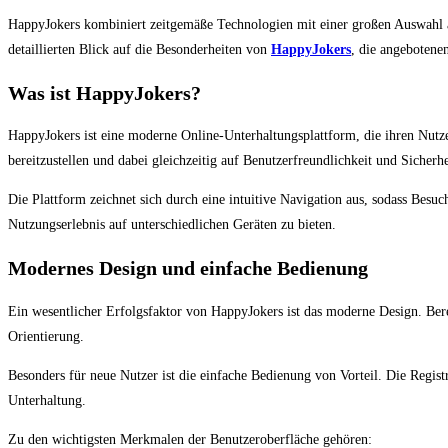
HappyJokers kombiniert zeitgemäße Technologien mit einer großen Auswahl an 
detaillierten Blick auf die Besonderheiten von
HappyJokers
, die angebotene
Was ist HappyJokers?
HappyJokers ist eine moderne Online-Unterhaltungsplattform, die ihren Nutzer
bereitzustellen und dabei gleichzeitig auf Benutzerfreundlichkeit und Sicherhe
Die Plattform zeichnet sich durch eine intuitive Navigation aus, sodass Besu
Nutzungserlebnis auf unterschiedlichen Geräten zu bieten.
Modernes Design und einfache Bedienung
Ein wesentlicher Erfolgsfaktor von HappyJokers ist das moderne Design. Berei
Orientierung.
Besonders für neue Nutzer ist die einfache Bedienung von Vorteil. Die Regist
Unterhaltung.
Zu den wichtigsten Merkmalen der Benutzeroberfläche gehören: