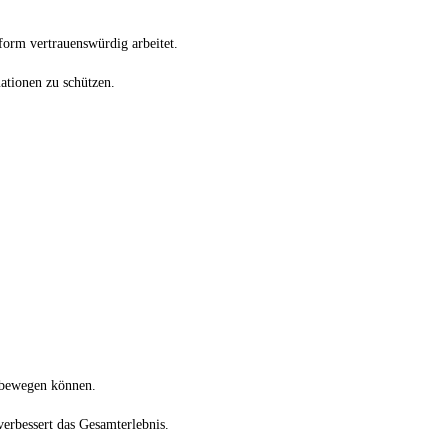
tform vertrauenswürdig arbeitet.
ationen zu schützen.
v bewegen können.
erbessert das Gesamterlebnis.