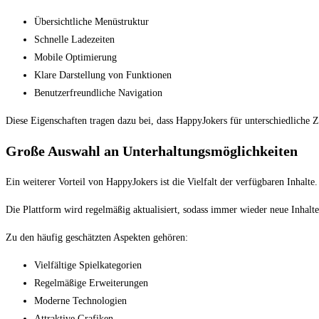
Übersichtliche Menüstruktur
Schnelle Ladezeiten
Mobile Optimierung
Klare Darstellung von Funktionen
Benutzerfreundliche Navigation
Diese Eigenschaften tragen dazu bei, dass HappyJokers für unterschiedliche Zi
Große Auswahl an Unterhaltungsmöglichkeiten
Ein weiterer Vorteil von HappyJokers ist die Vielfalt der verfügbaren Inhalt
Die Plattform wird regelmäßig aktualisiert, sodass immer wieder neue Inhal
Zu den häufig geschätzten Aspekten gehören:
Vielfältige Spielkategorien
Regelmäßige Erweiterungen
Moderne Technologien
Attraktive Grafiken