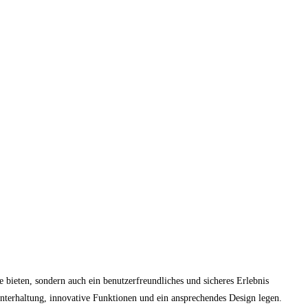
 bieten, sondern auch ein benutzerfreundliches und sicheres Erlebnis
erhaltung, innovative Funktionen und ein ansprechendes Design legen.