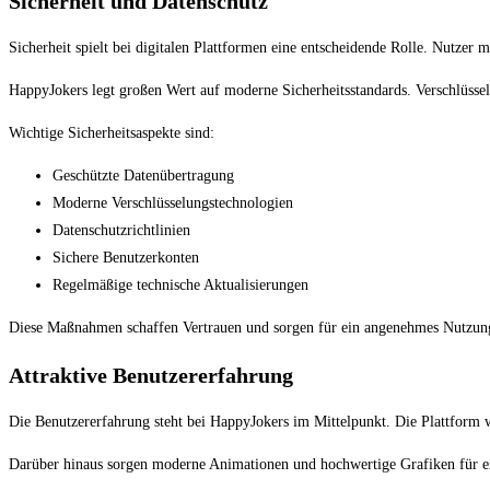
Sicherheit und Datenschutz
Sicherheit spielt bei digitalen Plattformen eine entscheidende Rolle. Nutzer 
HappyJokers legt großen Wert auf moderne Sicherheitsstandards. Verschlüsse
Wichtige Sicherheitsaspekte sind:
Geschützte Datenübertragung
Moderne Verschlüsselungstechnologien
Datenschutzrichtlinien
Sichere Benutzerkonten
Regelmäßige technische Aktualisierungen
Diese Maßnahmen schaffen Vertrauen und sorgen für ein angenehmes Nutzung
Attraktive Benutzererfahrung
Die Benutzererfahrung steht bei HappyJokers im Mittelpunkt. Die Plattform wu
Darüber hinaus sorgen moderne Animationen und hochwertige Grafiken für ein