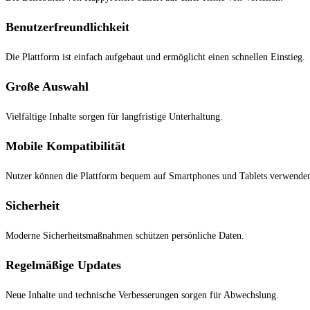
Benutzerfreundlichkeit
Die Plattform ist einfach aufgebaut und ermöglicht einen schnellen Einstieg.
Große Auswahl
Vielfältige Inhalte sorgen für langfristige Unterhaltung.
Mobile Kompatibilität
Nutzer können die Plattform bequem auf Smartphones und Tablets verwende
Sicherheit
Moderne Sicherheitsmaßnahmen schützen persönliche Daten.
Regelmäßige Updates
Neue Inhalte und technische Verbesserungen sorgen für Abwechslung.