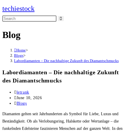
Skip
techiestock
to
Search
content
this
Blog
website
Home
>
Blogs
>
Labordiamanten – Die nachhaltige Zukunft des Diamantschmucks
Labordiamanten – Die nachhaltige Zukunft
des Diamantschmucks
Post
letrank
author:
Post
June 10, 2026
published:
Post
Blogs
category:
Diamanten gelten seit Jahrhunderten als Symbol für Liebe, Luxus und
Beständigkeit. Ob als Verlobungsring, Halskette oder Wertanlage – die
funkelnden Edelsteine faszinieren Menschen auf der ganzen Welt. In den