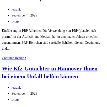
Schmuck
mit
Post
letrank
einzigartiger
author:
Post
September 4, 2025
Bedeutung
published:
Post
Blogs
category:
Einführung in PRP Röhrchen Die Verwendung von PRP (platelet-rich
plasma) in der Ästhetik und Medizin hat in den letzten Jahren erheblich
zugenommen. PRP-Röhrchen sind spezielle Behälter, die zur Gewinnung
und…
PRP
Continue Reading
Röhrchen
Wie Kfz-Gutachter in Hannover Ihnen
für
bei einem Unfall helfen können
Ästhetik
und
Post
Heilung:
letrank
author:
Post
Erfahrungen
September 4, 2025
published:
Post
und
Blogs
category:
Angebote