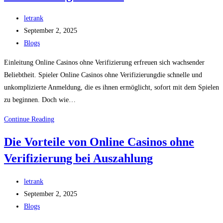
Shopware
Post
Plugin
letrank
author:
Post
Entwicklung
September 2, 2025
published:
Post
Blogs
category:
Einleitung Online Casinos ohne Verifizierung erfreuen sich wachsender
Beliebtheit. Spieler Online Casinos ohne Verifizierungdie schnelle und
unkomplizierte Anmeldung, die es ihnen ermöglicht, sofort mit dem Spielen
zu beginnen. Doch wie…
Wie
Continue Reading
sicher
Die Vorteile von Online Casinos ohne
sind
Verifizierung bei Auszahlung
Online
Casinos
Post
ohne
letrank
author:
Post
Verifizierung
September 2, 2025
published:
Post
wirklich?
Blogs
category: