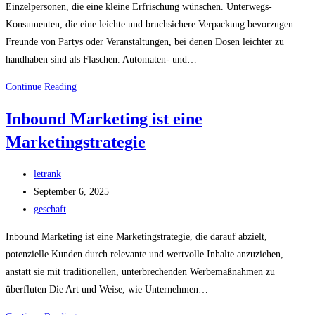
Einzelpersonen, die eine kleine Erfrischung wünschen. Unterwegs-
Konsumenten, die eine leichte und bruchsichere Verpackung bevorzugen.
Freunde von Partys oder Veranstaltungen, bei denen Dosen leichter zu
handhaben sind als Flaschen. Automaten- und…
Coca-
Continue Reading
Cola
Inbound Marketing ist eine
Classic
Marketingstrategie
330
ml
Post
–
letrank
author:
Post
Der
September 6, 2025
published:
Post
Klassiker
geschaft
category:
in
Inbound Marketing ist eine Marketingstrategie, die darauf abzielt,
der
potenzielle Kunden durch relevante und wertvolle Inhalte anzuziehen,
handlichen
anstatt sie mit traditionellen, unterbrechenden Werbemaßnahmen zu
Dose
überfluten Die Art und Weise, wie Unternehmen…