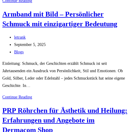
Inbound
Continue Reading
Marketing
Armband mit Bild – Persönlicher
ist
Schmuck mit einzigartiger Bedeutung
eine
Marketingstrategie
Post
letrank
author:
Post
September 5, 2025
published:
Post
Blogs
category:
Einleitung: Schmuck, der Geschichten erzählt Schmuck ist seit
Jahrtausenden ein Ausdruck von Persönlichkeit, Stil und Emotionen. Ob
Gold, Silber, Leder oder Edelstahl – jedes Schmuckstück hat seine eigene
Geschichte. In…
Armband
Continue Reading
mit
PRP Röhrchen für Ästhetik und Heilung:
Bild
Erfahrungen und Angebote im
–
Persönlicher
Dermacom Shop