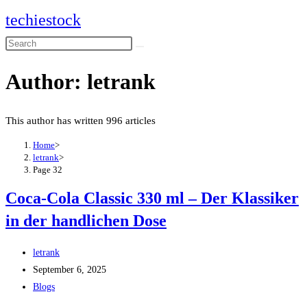
Skip
techiestock
to
Search
content
this
Author:
letrank
website
This author has written 996 articles
Home
>
letrank
>
Page 32
Coca-Cola Classic 330 ml – Der Klassiker
in der handlichen Dose
Post
letrank
author:
Post
September 6, 2025
published:
Post
Blogs
category: