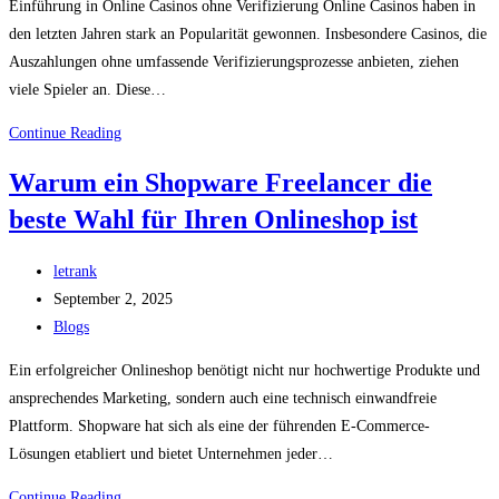
Einführung in Online Casinos ohne Verifizierung Online Casinos haben in
den letzten Jahren stark an Popularität gewonnen. Insbesondere Casinos, die
Auszahlungen ohne umfassende Verifizierungsprozesse anbieten, ziehen
viele Spieler an. Diese…
Die
Continue Reading
Vorteile
Warum ein Shopware Freelancer die
von
beste Wahl für Ihren Onlineshop ist
Online
Casinos
Post
ohne
letrank
author:
Post
Verifizierung
September 2, 2025
published:
Post
bei
Blogs
category:
Auszahlung
Ein erfolgreicher Onlineshop benötigt nicht nur hochwertige Produkte und
ansprechendes Marketing, sondern auch eine technisch einwandfreie
Plattform. Shopware hat sich als eine der führenden E-Commerce-
Lösungen etabliert und bietet Unternehmen jeder…
Warum
Continue Reading