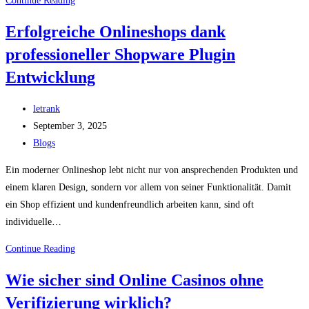
Continue Reading
Grundlagen,
Erfolgreiche Onlineshops dank
Anwendungen
professioneller Shopware Plugin
und
Zukunftsperspektiven
Entwicklung
Post
letrank
author:
Post
September 3, 2025
published:
Post
Blogs
category:
Ein moderner Onlineshop lebt nicht nur von ansprechenden Produkten und
einem klaren Design, sondern vor allem von seiner Funktionalität. Damit
ein Shop effizient und kundenfreundlich arbeiten kann, sind oft
individuelle…
Erfolgreiche
Continue Reading
Onlineshops
Wie sicher sind Online Casinos ohne
dank
Verifizierung wirklich?
professioneller