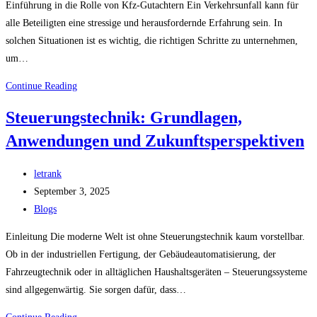
Einführung in die Rolle von Kfz-Gutachtern Ein Verkehrsunfall kann für
im
alle Beteiligten eine stressige und herausfordernde Erfahrung sein. In
Dermacom
solchen Situationen ist es wichtig, die richtigen Schritte zu unternehmen,
Shop
um…
Wie
Continue Reading
Kfz-
Steuerungstechnik: Grundlagen,
Gutachter
Anwendungen und Zukunftsperspektiven
in
Hannover
Post
Ihnen
letrank
author:
Post
bei
September 3, 2025
published:
Post
einem
Blogs
category:
Unfall
Einleitung Die moderne Welt ist ohne Steuerungstechnik kaum vorstellbar.
helfen
Ob in der industriellen Fertigung, der Gebäudeautomatisierung, der
können
Fahrzeugtechnik oder in alltäglichen Haushaltsgeräten – Steuerungssysteme
sind allgegenwärtig. Sie sorgen dafür, dass…
Steuerungstechnik: