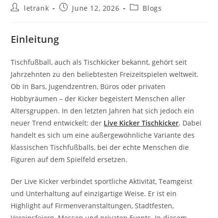
Post
Post
Post
letrank
June 12, 2026
Blogs
author:
published:
category:
Einleitung
Tischfußball, auch als Tischkicker bekannt, gehört seit
Jahrzehnten zu den beliebtesten Freizeitspielen weltweit.
Ob in Bars, Jugendzentren, Büros oder privaten
Hobbyräumen – der Kicker begeistert Menschen aller
Altersgruppen. In den letzten Jahren hat sich jedoch ein
neuer Trend entwickelt: der
Live Kicker Tischkicker
. Dabei
handelt es sich um eine außergewöhnliche Variante des
klassischen Tischfußballs, bei der echte Menschen die
Figuren auf dem Spielfeld ersetzen.
Der Live Kicker verbindet sportliche Aktivität, Teamgeist
und Unterhaltung auf einzigartige Weise. Er ist ein
Highlight auf Firmenveranstaltungen, Stadtfesten,
Vereinsfeiern, Messen und privaten Events. In diesem