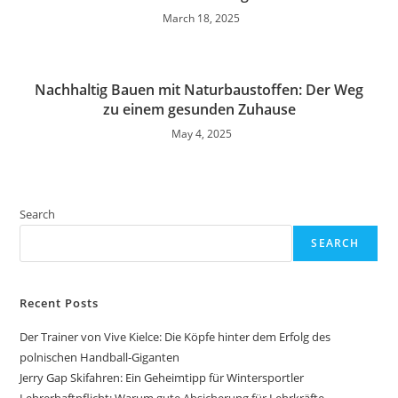
March 18, 2025
Nachhaltig Bauen mit Naturbaustoffen: Der Weg
zu einem gesunden Zuhause
May 4, 2025
Search
SEARCH
Recent Posts
Der Trainer von Vive Kielce: Die Köpfe hinter dem Erfolg des
polnischen Handball-Giganten
Jerry Gap Skifahren: Ein Geheimtipp für Wintersportler