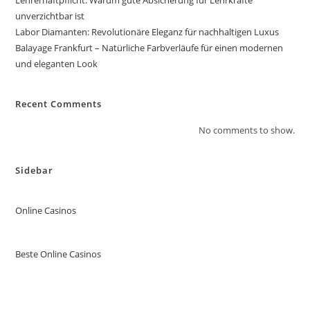
Lehrerhaftpflicht: Warum gute Absicherung für Lehrkräfte
unverzichtbar ist
Labor Diamanten: Revolutionäre Eleganz für nachhaltigen Luxus
Balayage Frankfurt – Natürliche Farbverläufe für einen modernen
und eleganten Look
Recent Comments
No comments to show.
Sidebar
Online Casinos
Beste Online Casinos