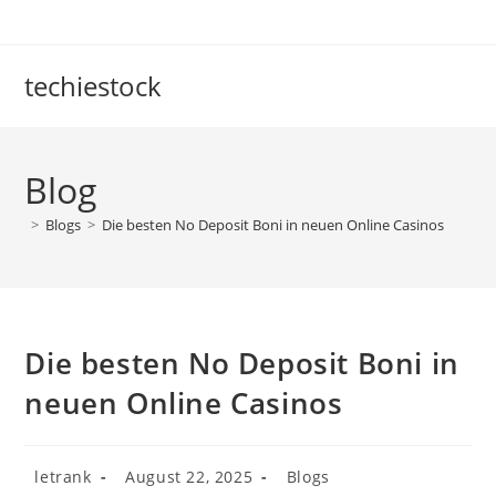
Skip
to
content
techiestock
Blog
>
Blogs
>
Die besten No Deposit Boni in neuen Online Casinos
Die besten No Deposit Boni in
neuen Online Casinos
Post
Post
Post
letrank
August 22, 2025
Blogs
author:
published:
category: