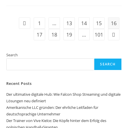
–
Eine
Moderne
Entwicklung
Im
Digitalen
1
…
13
14
15
16
Go to the previous page
Glücksspiel
17
18
19
…
101
Go to t
Search
SEARCH
Recent Posts
Der ultimative digitale Hub: Wie Falcon Shop Streaming und digitale
Lösungen neu definiert
Amerikanische LLC gründen: Der ehrliche Leitfaden für
deutschsprachige Unternehmer
Der Trainer von Vive Kielce: Die Köpfe hinter dem Erfolg des
polnischen Handball-Giganten