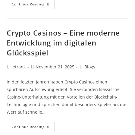
Online
Continue Reading
Slots:
Unterhaltung
Auf
Knopfdruck
Für
Moderne
Crypto Casinos – Eine moderne
Spieler
Entwicklung im digitalen
Glücksspiel
Post
Post
Post
letrank
November 21, 2025
Blogs
author:
published:
category:
In den letzten Jahren haben Crypto Casinos einen
spürbaren Aufschwung erlebt. Sie verbinden klassische
Casino-Unterhaltung mit den Vorteilen der Blockchain-
Technologie und sprechen damit besonders Spieler an, die
Wert auf schnelle…
Crypto
Continue Reading
Casinos