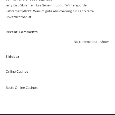
Jerry Gap Skifahren: Ein Geheimtipp für Wintersportler
Lehrerhaftpflicht: Warum gute Absicherung für Lehrkräfte
unverzichtbar ist
Recent Comments
No comments to show.
Sidebar
Online Casinos
Beste Online Casinos