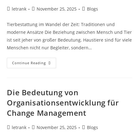
Post
Post
Post
letrank
November 25, 2025
Blogs
author:
published:
category:
Tierbestattung im Wandel der Zeit: Traditionen und
moderne Ansätze Die Beziehung zwischen Mensch und Tier
ist seit jeher von großer Bedeutung. Haustiere sind für viele
Menschen nicht nur Begleiter, sondern…
Tierbestattung
Continue Reading
Im
Wandel
Der
Zeit:
Traditionen
Und
Die Bedeutung von
Moderne
Ansätze
Organisationsentwicklung für
Change Management
Post
Post
Post
letrank
November 25, 2025
Blogs
author:
published:
category: