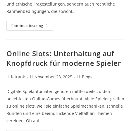
und ethische Fragestellungen, sondern auch rechtliche
Rahmenbedingungen, die sowohl…
Rechtliche
Continue Reading
Aspekte
Von
Samenbanken
In
Deutschland
Online Slots: Unterhaltung auf
Knopfdruck für moderne Spieler
Post
Post
Post
letrank
November 23, 2025
Blogs
author:
published:
category:
Digitale Spielautomaten gehören mittlerweile zu den
beliebtesten Online-Games überhaupt. Viele Spieler greifen
zu online slots, weil sie einfache Spielmechaniken, schnelle
Runden und eine beeindruckende Vielfalt an Themen
vereinen. Ob auf…