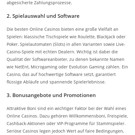
abgesicherte Zahlungsprozesse.
2. Spielauswahl und Software
Die besten Online Casinos bieten eine große Vielfalt an
Spielen: klassische Tischspiele wie Roulette, Blackjack oder
Poker, Spielautomaten (Slots) in allen Varianten sowie Live-
Casino-Spiele mit echten Dealern. Wichtig ist dabei die
Qualität der Softwareanbieter, zu denen bekannte Namen
wie NetEnt, Microgaming oder Evolution Gaming zählen. Ein
Casino, das auf hochwertige Software setzt, garantiert
flüssige Abläufe und spannende Spielerlebnisse.
3. Bonusangebote und Promotionen
Attraktive Boni sind ein wichtiger Faktor bei der Wahl eines
Online Casinos. Dazu gehören Willkommensboni, Freispiele,
Cashback-Aktionen oder VIP-Programme für Stammspieler.
Seriöse Casinos legen jedoch Wert auf faire Bedingungen,