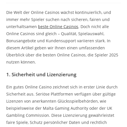
Die Welt der Online Casinos wächst kontinuierlich, und
immer mehr Spieler suchen nach sicheren, fairen und
unterhaltsamen
beste Online Casinos
. Doch nicht alle
Online Casinos sind gleich – Qualität, Spielauswahl,
Bonusangebote und Kundensupport variieren stark. In
diesem Artikel geben wir Ihnen einen umfassenden
Überblick über die besten Online Casinos, die Spieler 2025
nutzen können.
1. Sicherheit und Lizenzierung
Ein gutes Online Casino zeichnet sich in erster Linie durch
Sicherheit aus. Seriöse Plattformen verfügen über gültige
Lizenzen von anerkannten Glücksspielbehörden, wie
beispielsweise der Malta Gaming Authority oder der UK
Gambling Commission. Diese Lizenzierung gewährleistet
faire Spiele, Schutz persönlicher Daten und rechtlich