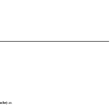
ache)
an.