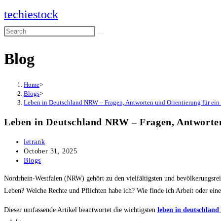
Skip
techiestock
to
Search
content
this
Blog
website
Home
>
Blogs
>
Leben in Deutschland NRW – Fragen, Antworten und Orientierung für ei
Leben in Deutschland NRW – Fragen, Antworten
Post
letrank
author:
Post
October 31, 2025
published:
Post
Blogs
category:
Nordrhein-Westfalen (NRW) gehört zu den vielfältigsten und bevölkerungsreic
Leben? Welche Rechte und Pflichten habe ich? Wie finde ich Arbeit oder ein
Dieser umfassende Artikel beantwortet die wichtigsten
leben in deutschland