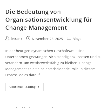
Zeit:
Traditionen
Und
Die Bedeutung von
Moderne
Ansätze
Organisationsentwicklung für
Change Management
Post
Post
Post
letrank
November 25, 2025
Blogs
author:
published:
category:
In der heutigen dynamischen Geschäftswelt sind
Unternehmen gezwungen, sich ständig anzupassen und zu
verändern, um wettbewerbsfähig zu bleiben. Change
Management spielt eine entscheidende Rolle in diesem
Prozess, da es darauf…
Die
Continue Reading
Bedeutung
Von
Organisationsentwicklung
Für
Change
Management