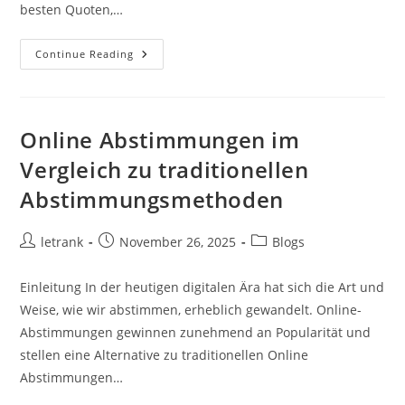
besten Quoten,…
Die
Continue Reading
Besten
Anbieter
Für
Sportwetten
Im
Internet
Online Abstimmungen im
Vergleich zu traditionellen
Abstimmungsmethoden
Post
Post
Post
letrank
November 26, 2025
Blogs
author:
published:
category:
Einleitung In der heutigen digitalen Ära hat sich die Art und
Weise, wie wir abstimmen, erheblich gewandelt. Online-
Abstimmungen gewinnen zunehmend an Popularität und
stellen eine Alternative zu traditionellen Online
Abstimmungen…