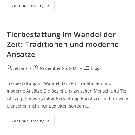
Online
Continue Reading
Abstimmungen
Im
Vergleich
Zu
Traditionellen
Abstimmungsmethoden
Tierbestattung im Wandel der
Zeit: Traditionen und moderne
Ansätze
Post
Post
Post
letrank
November 25, 2025
Blogs
author:
published:
category:
Tierbestattung im Wandel der Zeit: Traditionen und
moderne Ansätze Die Beziehung zwischen Mensch und Tier
ist seit jeher von großer Bedeutung. Haustiere sind für viele
Menschen nicht nur Begleiter, sondern…
Tierbestattung
Continue Reading
Im
Wandel
Der