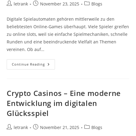
Post
Post
Post
letrank
November 23, 2025
Blogs
author:
published:
category:
Digitale Spielautomaten gehören mittlerweile zu den
beliebtesten Online-Games überhaupt. Viele Spieler greifen
zu online slots, weil sie einfache Spielmechaniken, schnelle
Runden und eine beeindruckende Vielfalt an Themen
vereinen. Ob auf…
Online
Continue Reading
Slots:
Unterhaltung
Auf
Knopfdruck
Für
Moderne
Crypto Casinos – Eine moderne
Spieler
Entwicklung im digitalen
Glücksspiel
Post
Post
Post
letrank
November 21, 2025
Blogs
author:
published:
category: