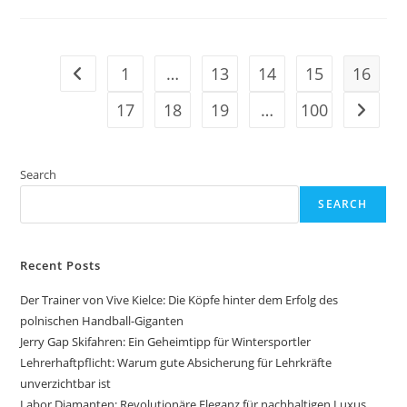
Slots
Online
Für
Anfänger
Und
Profis
1
…
13
14
15
16
Go to the previous page
17
18
19
…
100
Go to t
Search
SEARCH
Recent Posts
Der Trainer von Vive Kielce: Die Köpfe hinter dem Erfolg des
polnischen Handball-Giganten
Jerry Gap Skifahren: Ein Geheimtipp für Wintersportler
Lehrerhaftpflicht: Warum gute Absicherung für Lehrkräfte
unverzichtbar ist
Labor Diamanten: Revolutionäre Eleganz für nachhaltigen Luxus