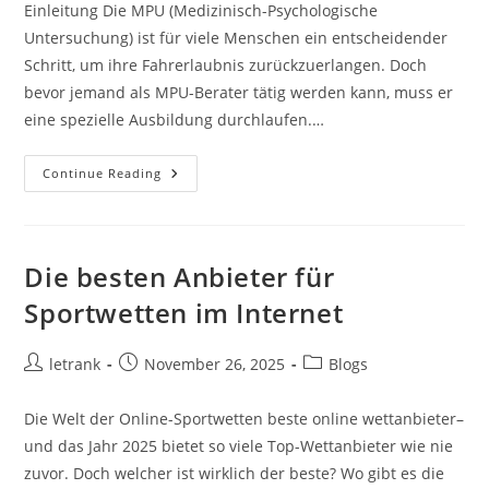
Einleitung Die MPU (Medizinisch-Psychologische
Untersuchung) ist für viele Menschen ein entscheidender
Schritt, um ihre Fahrerlaubnis zurückzuerlangen. Doch
bevor jemand als MPU-Berater tätig werden kann, muss er
eine spezielle Ausbildung durchlaufen.…
MPU
Continue Reading
Berater
Ausbildung
Vs.
Andere
Beratungsberufe:
Was
Die besten Anbieter für
Macht
Den
Sportwetten im Internet
Unterschied
Aus?
Post
Post
Post
letrank
November 26, 2025
Blogs
author:
published:
category:
Die Welt der Online-Sportwetten beste online wettanbieter–
und das Jahr 2025 bietet so viele Top-Wettanbieter wie nie
zuvor. Doch welcher ist wirklich der beste? Wo gibt es die