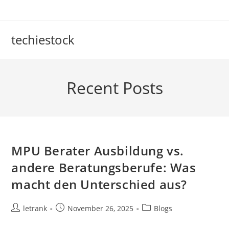
Skip
to
content
techiestock
Recent Posts
MPU Berater Ausbildung vs.
andere Beratungsberufe: Was
macht den Unterschied aus?
Post
Post
Post
letrank
November 26, 2025
Blogs
author:
published:
category: