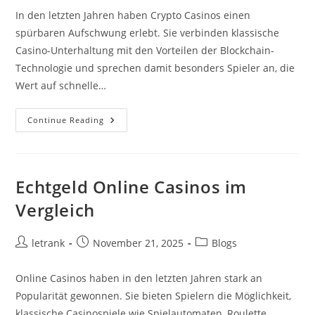
In den letzten Jahren haben Crypto Casinos einen
spürbaren Aufschwung erlebt. Sie verbinden klassische
Casino-Unterhaltung mit den Vorteilen der Blockchain-
Technologie und sprechen damit besonders Spieler an, die
Wert auf schnelle…
Crypto
Continue Reading
Casinos
–
Eine
Moderne
Entwicklung
Im
Echtgeld Online Casinos im
Digitalen
Glücksspiel
Vergleich
Post
Post
Post
letrank
November 21, 2025
Blogs
author:
published:
category:
Online Casinos haben in den letzten Jahren stark an
Popularität gewonnen. Sie bieten Spielern die Möglichkeit,
klassische Casinospiele wie Spielautomaten, Roulette,