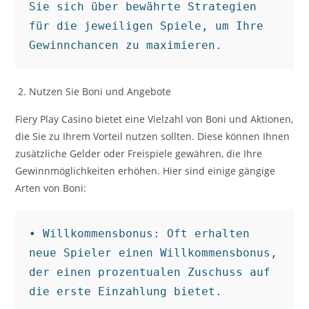
Sie sich über bewährte Strategien 
für die jeweiligen Spiele, um Ihre 
Gewinnchancen zu maximieren.
Nutzen Sie Boni und Angebote
Fiery Play Casino bietet eine Vielzahl von Boni und Aktionen,
die Sie zu Ihrem Vorteil nutzen sollten. Diese können Ihnen
zusätzliche Gelder oder Freispiele gewähren, die Ihre
Gewinnmöglichkeiten erhöhen. Hier sind einige gängige
Arten von Boni:
• Willkommensbonus: Oft erhalten 
neue Spieler einen Willkommensbonus, 
der einen prozentualen Zuschuss auf 
die erste Einzahlung bietet.
