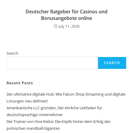
Deutscher Ratgeber für Casinos und
Bonusangebote online
July 11, 2026
Search
SEARCH
Recent Posts
Der ultimative digitale Hub: Wie Falcon Shop Streaming und digitale
Lösungen neu definiert
Amerikanische LLC gründen: Der ehrliche Leitfaden für
deutschsprachige Unternehmer
Der Trainer von Vive Kielce: Die Köpfe hinter dem Erfolg des
polnischen Handball-Giganten