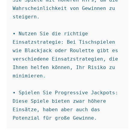
Wahrscheinlichkeit von Gewinnen zu 
steigern.

• Nutzen Sie die richtige 
Einsatzstrategie: Bei Tischspielen 
wie Blackjack oder Roulette gibt es 
verschiedene Einsatzstrategien, die 
Ihnen helfen können, Ihr Risiko zu 
minimieren.

• Spielen Sie Progressive Jackpots: 
Diese Spiele bieten zwar höhere 
Einsätze, haben aber auch das 
Potenzial für große Gewinne.