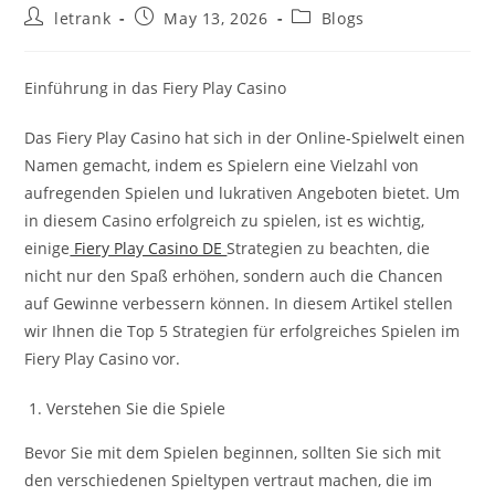
Post
Post
Post
letrank
May 13, 2026
Blogs
author:
published:
category:
Einführung in das Fiery Play Casino
Das Fiery Play Casino hat sich in der Online-Spielwelt einen
Namen gemacht, indem es Spielern eine Vielzahl von
aufregenden Spielen und lukrativen Angeboten bietet. Um
in diesem Casino erfolgreich zu spielen, ist es wichtig,
einige
Fiery Play Casino DE
Strategien zu beachten, die
nicht nur den Spaß erhöhen, sondern auch die Chancen
auf Gewinne verbessern können. In diesem Artikel stellen
wir Ihnen die Top 5 Strategien für erfolgreiches Spielen im
Fiery Play Casino vor.
Verstehen Sie die Spiele
Bevor Sie mit dem Spielen beginnen, sollten Sie sich mit
den verschiedenen Spieltypen vertraut machen, die im