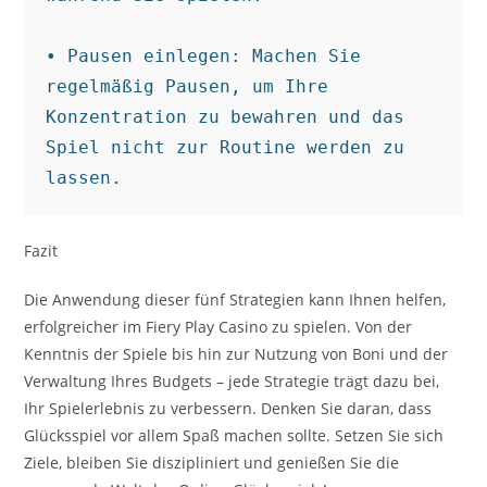
• Pausen einlegen: Machen Sie 
regelmäßig Pausen, um Ihre 
Konzentration zu bewahren und das 
Spiel nicht zur Routine werden zu 
lassen.
Fazit
Die Anwendung dieser fünf Strategien kann Ihnen helfen,
erfolgreicher im Fiery Play Casino zu spielen. Von der
Kenntnis der Spiele bis hin zur Nutzung von Boni und der
Verwaltung Ihres Budgets – jede Strategie trägt dazu bei,
Ihr Spielerlebnis zu verbessern. Denken Sie daran, dass
Glücksspiel vor allem Spaß machen sollte. Setzen Sie sich
Ziele, bleiben Sie diszipliniert und genießen Sie die