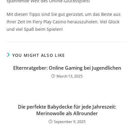
spannende Welt des Online-Glücksspiels!
Mit diesen Tipps sind Sie gut gerüstet, um das Beste aus
Ihrer Zeit im Fiery Play Casino herauszuholen. Viel Glück
und viel Spaß beim Spielen!
YOU MIGHT ALSO LIKE
Elternratgeber: Online Gaming bei Jugendlichen
March 13, 2025
Die perfekte Babydecke für jede Jahreszeit:
Merinowolle als Allrounder
September 9, 2025