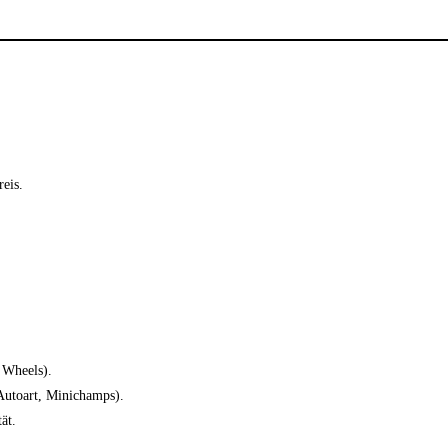
eis.
 Wheels).
(Autoart, Minichamps).
ät.
.