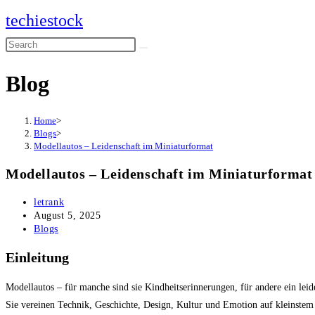
Skip
techiestock
to
Search
content
this
Blog
website
Home
>
Blogs
>
Modellautos – Leidenschaft im Miniaturformat
Modellautos – Leidenschaft im Miniaturformat
Post
letrank
author:
Post
August 5, 2025
published:
Post
Blogs
category:
Einleitung
Modellautos – für manche sind sie Kindheitserinnerungen, für andere ein leid
Sie vereinen Technik, Geschichte, Design, Kultur und Emotion auf kleinste