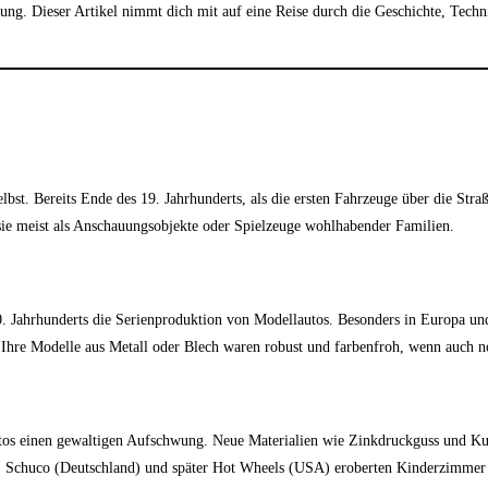
ng. Dieser Artikel nimmt dich mit auf eine Reise durch die Geschichte, Tech
st. Bereits Ende des 19. Jahrhunderts, als die ersten Fahrzeuge über die Straß
sie meist als Anschauungsobjekte oder Spielzeuge wohlhabender Familien.
Jahrhunderts die Serienproduktion von Modellautos. Besonders in Europa und 
Ihre Modelle aus Metall oder Blech waren robust und farbenfroh, wenn auch no
s einen gewaltigen Aufschwung. Neue Materialien wie Zinkdruckguss und Kunst
Schuco (Deutschland) und später Hot Wheels (USA) eroberten Kinderzimmer und