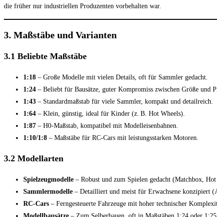
die früher nur industriellen Produzenten vorbehalten war.
3. Maßstäbe und Varianten
3.1 Beliebte Maßstäbe
1:18
– Große Modelle mit vielen Details, oft für Sammler gedacht.
1:24
– Beliebt für Bausätze, guter Kompromiss zwischen Größe und Pr
1:43
– Standardmaßstab für viele Sammler, kompakt und detailreich.
1:64
– Klein, günstig, ideal für Kinder (z. B. Hot Wheels).
1:87
– H0-Maßstab, kompatibel mit Modelleisenbahnen.
1:10/1:8
– Maßstäbe für RC-Cars mit leistungsstarken Motoren.
3.2 Modellarten
Spielzeugmodelle
– Robust und zum Spielen gedacht (Matchbox, Hot
Sammlermodelle
– Detailliert und meist für Erwachsene konzipiert 
RC-Cars
– Ferngesteuerte Fahrzeuge mit hoher technischer Komplexit
Modellbausätze
– Zum Selberbauen, oft in Maßstäben 1:24 oder 1:25