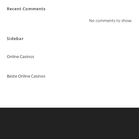
Recent Comments
No comments to show.
Sidebar
Online Casinos
Beste Online Casinos