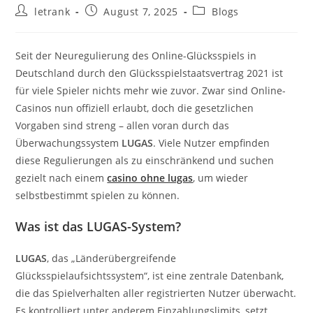
Post
Post
Post
letrank
August 7, 2025
Blogs
author:
published:
category:
Seit der Neuregulierung des Online-Glücksspiels in
Deutschland durch den Glücksspielstaatsvertrag 2021 ist
für viele Spieler nichts mehr wie zuvor. Zwar sind Online-
Casinos nun offiziell erlaubt, doch die gesetzlichen
Vorgaben sind streng – allen voran durch das
Überwachungssystem
LUGAS
. Viele Nutzer empfinden
diese Regulierungen als zu einschränkend und suchen
gezielt nach einem
casino ohne lugas
, um wieder
selbstbestimmt spielen zu können.
Was ist das LUGAS-System?
LUGAS
, das „Länderübergreifende
Glücksspielaufsichtssystem“, ist eine zentrale Datenbank,
die das Spielverhalten aller registrierten Nutzer überwacht.
Es kontrolliert unter anderem Einzahlungslimits, setzt