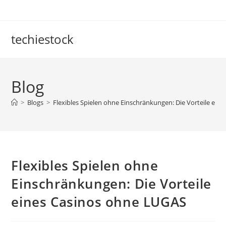
Skip
to
content
techiestock
Blog
>
Blogs
>
Flexibles Spielen ohne Einschränkungen: Die Vorteile ein
Flexibles Spielen ohne
Einschränkungen: Die Vorteile
eines Casinos ohne LUGAS