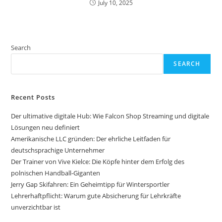
July 10, 2025
Search
SEARCH
Recent Posts
Der ultimative digitale Hub: Wie Falcon Shop Streaming und digitale
Lösungen neu definiert
Amerikanische LLC gründen: Der ehrliche Leitfaden für
deutschsprachige Unternehmer
Der Trainer von Vive Kielce: Die Köpfe hinter dem Erfolg des
polnischen Handball-Giganten
Jerry Gap Skifahren: Ein Geheimtipp für Wintersportler
Lehrerhaftpflicht: Warum gute Absicherung für Lehrkräfte
unverzichtbar ist