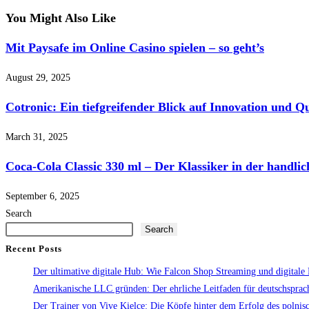
You Might Also Like
Mit Paysafe im Online Casino spielen – so geht’s
August 29, 2025
Cotronic: Ein tiefgreifender Blick auf Innovation und Qu
March 31, 2025
Coca-Cola Classic 330 ml – Der Klassiker in der handli
September 6, 2025
Search
Search
Recent Posts
Der ultimative digitale Hub: Wie Falcon Shop Streaming und digitale 
Amerikanische LLC gründen: Der ehrliche Leitfaden für deutschspra
Der Trainer von Vive Kielce: Die Köpfe hinter dem Erfolg des polni