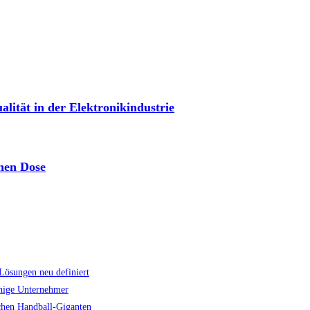
alität in der Elektronikindustrie
chen Dose
Lösungen neu definiert
chige Unternehmer
schen Handball-Giganten