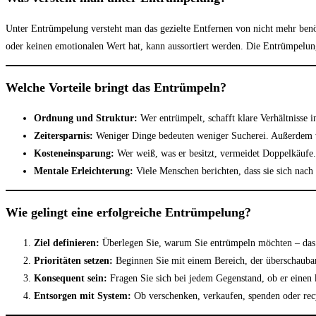
Unter Entrümpelung versteht man das gezielte Entfernen von nicht mehr ben
oder keinen emotionalen Wert hat, kann aussortiert werden. Die Entrümpel
Welche Vorteile bringt das Entrümpeln?
Ordnung und Struktur:
Wer entrümpelt, schafft klare Verhältnisse
Zeitersparnis:
Weniger Dinge bedeuten weniger Sucherei. Außerdem wi
Kosteneinsparung:
Wer weiß, was er besitzt, vermeidet Doppelkäufe.
Mentale Erleichterung:
Viele Menschen berichten, dass sie sich nach
Wie gelingt eine erfolgreiche Entrümpelung?
Ziel definieren:
Überlegen Sie, warum Sie entrümpeln möchten – das hi
Prioritäten setzen:
Beginnen Sie mit einem Bereich, der überschauba
Konsequent sein:
Fragen Sie sich bei jedem Gegenstand, ob er einen ko
Entsorgen mit System:
Ob verschenken, verkaufen, spenden oder recy