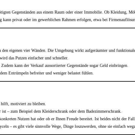
ötigten Gegenständen aus einem Raum oder einer Immobilie. Ob Kleidung, Möbe
ung kann privat oder im gewerblichen Rahmen erfolgen, etwa bei Firmenauflös
 in den eigenen vier Wänden. Die Umgebung wirkt aufgeräumter und funktionale
rd das Putzen einfacher und schneller.
 Zudem kann der Verkauf aussortierter Gegenstände sogar Geld einbringen.
 dem Entrümpeln befreiter und weniger belastet fühlen.
lft, motiviert zu bleiben.
r ist – zum Beispiel dem Kleiderschrank oder dem Badezimmerschrank.
nkreten Nutzen hat oder ob er Ihnen Freude bereitet. Ist beides nicht der Fall
celn – es gibt viele sinnvolle Wege, Dinge loszuwerden, ohne sie einfach weg