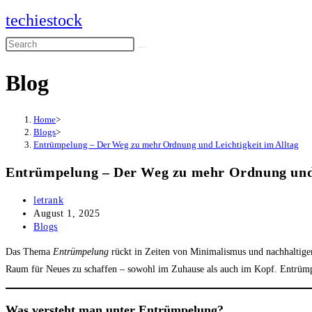
Skip
techiestock
to
Search
content
this
Blog
website
Home
>
Blogs
>
Entrümpelung – Der Weg zu mehr Ordnung und Leichtigkeit im Alltag
Entrümpelung – Der Weg zu mehr Ordnung und 
Post
letrank
author:
Post
August 1, 2025
published:
Post
Blogs
category:
Das Thema
Entrümpelung
rückt in Zeiten von Minimalismus und nachhalt
Raum für Neues zu schaffen – sowohl im Zuhause als auch im Kopf. Entrümpel
Was versteht man unter Entrümpelung?