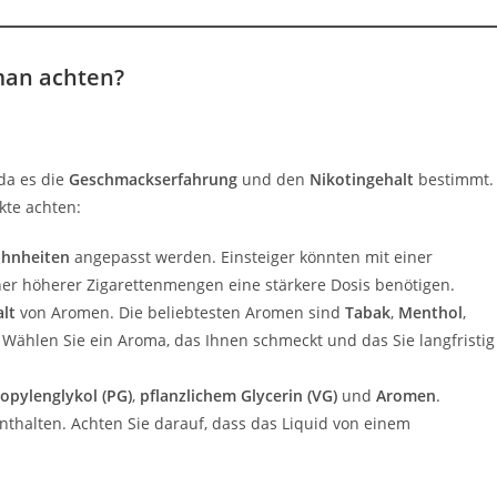
 man achten?
 da es die
Geschmackserfahrung
und den
Nikotingehalt
bestimmt.
kte achten:
hnheiten
angepasst werden. Einsteiger könnten mit einer
r höherer Zigarettenmengen eine stärkere Dosis benötigen.
alt
von Aromen. Die beliebtesten Aromen sind
Tabak
,
Menthol
,
Wählen Sie ein Aroma, das Ihnen schmeckt und das Sie langfristig
opylenglykol (PG)
,
pflanzlichem Glycerin (VG)
und
Aromen
.
nthalten. Achten Sie darauf, dass das Liquid von einem