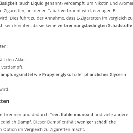
lüssigkeit
(auch
Liquid
genannt) verdampft, um Nikotin und Arome
len Zigaretten, bei denen Tabak verbrannt wird, erzeugen E-
t wird. Dies führt zu der Annahme, dass E-Zigaretten im Vergleich zu
ch
sein könnten, da sie keine
verbrennungsbedingten Schadstoffe
ten:
ält den Akku.
d verdampft.
dampfungsmittel
wie
Propylenglykol
oder
pflanzliches Glycerin
wird.
tten
 verbrennen und dadurch
Teer
,
Kohlenmonoxid
und viele andere
lediglich
Dampf
. Dieser Dampf enthält
weniger schädliche
en Option im Vergleich zu Zigaretten macht.