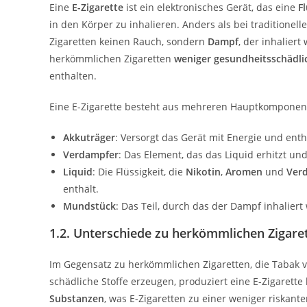
Eine
E-Zigarette
ist ein elektronisches Gerät, das eine
F
in den Körper zu inhalieren. Anders als bei traditionel
Zigaretten keinen Rauch, sondern
Dampf
, der inhalier
herkömmlichen Zigaretten
weniger gesundheitsschädli
enthalten.
Eine E-Zigarette besteht aus mehreren Hauptkomponen
Akkuträger
: Versorgt das Gerät mit Energie und enth
Verdampfer
: Das Element, das das Liquid erhitzt un
Liquid
: Die Flüssigkeit, die
Nikotin
,
Aromen
und
Ver
enthält.
Mundstück
: Das Teil, durch das der Dampf inhaliert 
1.2. Unterschiede zu herkömmlichen Zigare
Im Gegensatz zu herkömmlichen Zigaretten, die Tabak
schädliche Stoffe erzeugen, produziert eine E-Zigarette 
Substanzen
, was E-Zigaretten zu einer weniger riskant