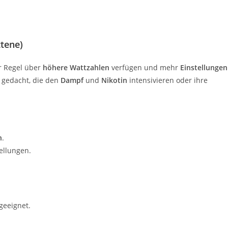
ttene)
er Regel über
höhere Wattzahlen
verfügen und mehr
Einstellungen
 gedacht, die den
Dampf
und
Nikotin
intensivieren oder ihre
n
.
ellungen.
geeignet.