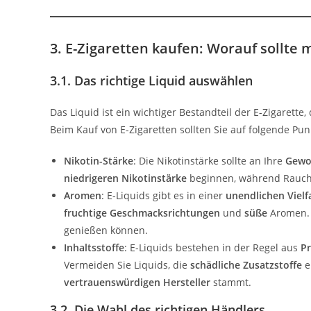
3. E-Zigaretten kaufen: Worauf sollte
3.1. Das richtige Liquid auswählen
Das Liquid ist ein wichtiger Bestandteil der E-Zigarette,
Beim Kauf von E-Zigaretten sollten Sie auf folgende Pun
Nikotin-Stärke
: Die Nikotinstärke sollte an Ihre
Gewo
niedrigeren Nikotinstärke
beginnen, während Rauche
Aromen
: E-Liquids gibt es in einer
unendlichen Vielf
fruchtige Geschmacksrichtungen
und
süße
Aromen. 
genießen können.
Inhaltsstoffe
: E-Liquids bestehen in der Regel aus
Pr
Vermeiden Sie Liquids, die
schädliche Zusatzstoffe
e
vertrauenswürdigen Hersteller
stammt.
3.2. Die Wahl des richtigen Händlers