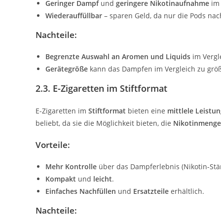
Geringer Dampf
und
geringere Nikotinaufnahme
im 
Wiederauffüllbar
– sparen Geld, da nur die Pods na
Nachteile:
Begrenzte Auswahl an Aromen und Liquids
im Vergl
Gerätegröße
kann das Dampfen im Vergleich zu gr
2.3. E-Zigaretten im Stiftformat
E-Zigaretten im
Stiftformat
bieten eine
mittlele Leistu
beliebt, da sie die Möglichkeit bieten, die
Nikotinmenge
Vorteile:
Mehr Kontrolle
über das Dampferlebnis (Nikotin-St
Kompakt
und
leicht
.
Einfaches Nachfüllen
und
Ersatzteile
erhältlich.
Nachteile: