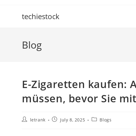
Skip
to
techiestock
content
Blog
E-Zigaretten kaufen: A
müssen, bevor Sie m
Post
Post
Post
letrank
July 8, 2025
Blogs
author:
published:
category: