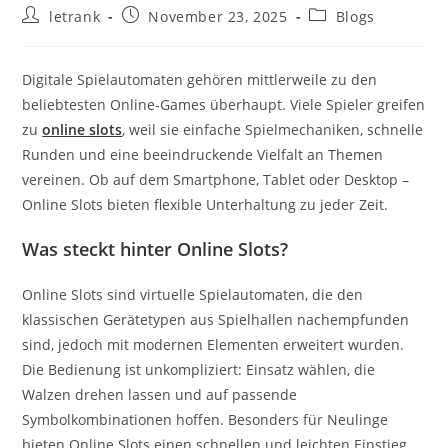
Post
Post
Post
letrank
November 23, 2025
Blogs
author:
published:
category:
Digitale Spielautomaten gehören mittlerweile zu den
beliebtesten Online-Games überhaupt. Viele Spieler greifen
zu
online slots
, weil sie einfache Spielmechaniken, schnelle
Runden und eine beeindruckende Vielfalt an Themen
vereinen. Ob auf dem Smartphone, Tablet oder Desktop –
Online Slots bieten flexible Unterhaltung zu jeder Zeit.
Was steckt hinter Online Slots?
Online Slots sind virtuelle Spielautomaten, die den
klassischen Gerätetypen aus Spielhallen nachempfunden
sind, jedoch mit modernen Elementen erweitert wurden.
Die Bedienung ist unkompliziert: Einsatz wählen, die
Walzen drehen lassen und auf passende
Symbolkombinationen hoffen. Besonders für Neulinge
bieten Online Slots einen schnellen und leichten Einstieg.