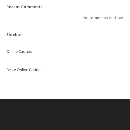
Recent Comments
No comments to show.
Sidebar
Online Casinos
Beste Online Casinos