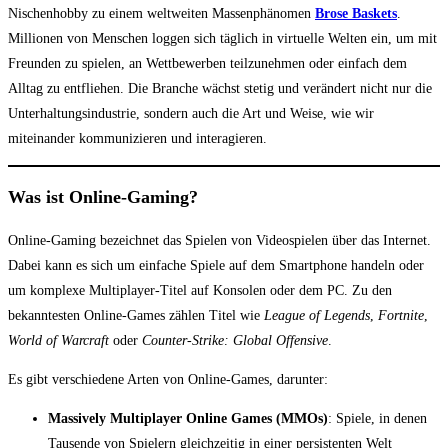
Nischenhobby zu einem weltweiten Massenphänomen
Brose Baskets
.
Millionen von Menschen loggen sich täglich in virtuelle Welten ein, um mit
Freunden zu spielen, an Wettbewerben teilzunehmen oder einfach dem
Alltag zu entfliehen. Die Branche wächst stetig und verändert nicht nur die
Unterhaltungsindustrie, sondern auch die Art und Weise, wie wir
miteinander kommunizieren und interagieren.
Was ist Online-Gaming?
Online-Gaming bezeichnet das Spielen von Videospielen über das Internet.
Dabei kann es sich um einfache Spiele auf dem Smartphone handeln oder
um komplexe Multiplayer-Titel auf Konsolen oder dem PC. Zu den
bekanntesten Online-Games zählen Titel wie
League of Legends
,
Fortnite
,
World of Warcraft
oder
Counter-Strike: Global Offensive
.
Es gibt verschiedene Arten von Online-Games, darunter:
Massively Multiplayer Online Games (MMOs)
: Spiele, in denen
Tausende von Spielern gleichzeitig in einer persistenten Welt