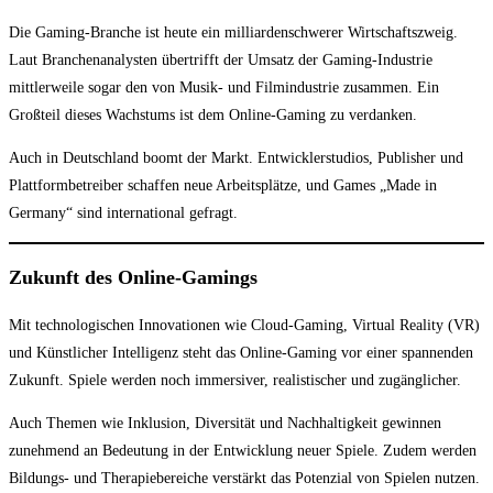
Die Gaming-Branche ist heute ein milliardenschwerer Wirtschaftszweig.
Laut Branchenanalysten übertrifft der Umsatz der Gaming-Industrie
mittlerweile sogar den von Musik- und Filmindustrie zusammen. Ein
Großteil dieses Wachstums ist dem Online-Gaming zu verdanken.
Auch in Deutschland boomt der Markt. Entwicklerstudios, Publisher und
Plattformbetreiber schaffen neue Arbeitsplätze, und Games „Made in
Germany“ sind international gefragt.
Zukunft des Online-Gamings
Mit technologischen Innovationen wie Cloud-Gaming, Virtual Reality (VR)
und Künstlicher Intelligenz steht das Online-Gaming vor einer spannenden
Zukunft. Spiele werden noch immersiver, realistischer und zugänglicher.
Auch Themen wie Inklusion, Diversität und Nachhaltigkeit gewinnen
zunehmend an Bedeutung in der Entwicklung neuer Spiele. Zudem werden
Bildungs- und Therapiebereiche verstärkt das Potenzial von Spielen nutzen.