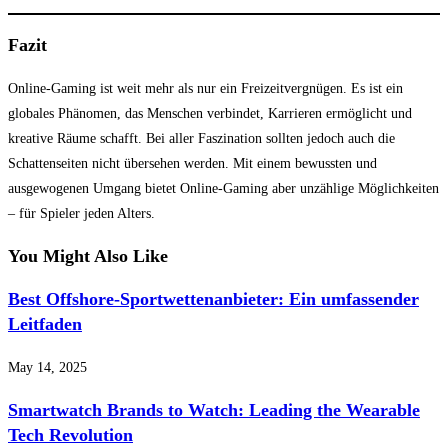
Fazit
Online-Gaming ist weit mehr als nur ein Freizeitvergnügen. Es ist ein
globales Phänomen, das Menschen verbindet, Karrieren ermöglicht und
kreative Räume schafft. Bei aller Faszination sollten jedoch auch die
Schattenseiten nicht übersehen werden. Mit einem bewussten und
ausgewogenen Umgang bietet Online-Gaming aber unzählige Möglichkeiten
– für Spieler jeden Alters.
You Might Also Like
Best Offshore-Sportwettenanbieter: Ein umfassender
Leitfaden
May 14, 2025
Smartwatch Brands to Watch: Leading the Wearable
Tech Revolution