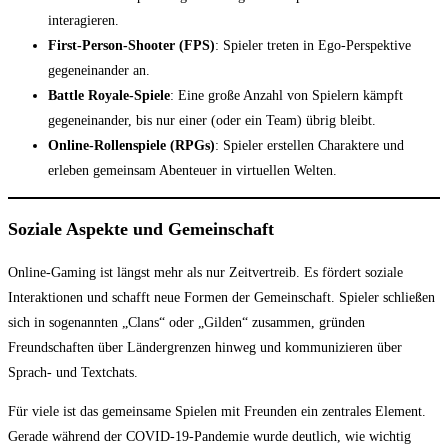
interagieren.
First-Person-Shooter (FPS)
: Spieler treten in Ego-Perspektive
gegeneinander an.
Battle Royale-Spiele
: Eine große Anzahl von Spielern kämpft
gegeneinander, bis nur einer (oder ein Team) übrig bleibt.
Online-Rollenspiele (RPGs)
: Spieler erstellen Charaktere und
erleben gemeinsam Abenteuer in virtuellen Welten.
Soziale Aspekte und Gemeinschaft
Online-Gaming ist längst mehr als nur Zeitvertreib. Es fördert soziale
Interaktionen und schafft neue Formen der Gemeinschaft. Spieler schließen
sich in sogenannten „Clans“ oder „Gilden“ zusammen, gründen
Freundschaften über Ländergrenzen hinweg und kommunizieren über
Sprach- und Textchats.
Für viele ist das gemeinsame Spielen mit Freunden ein zentrales Element.
Gerade während der COVID-19-Pandemie wurde deutlich, wie wichtig