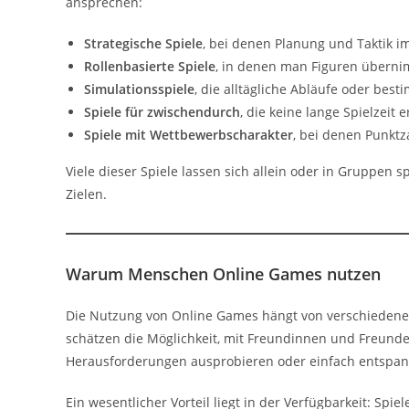
ansprechen:
Strategische Spiele
, bei denen Planung und Taktik i
Rollenbasierte Spiele
, in denen man Figuren überni
Simulationsspiele
, die alltägliche Abläufe oder bes
Spiele für zwischendurch
, die keine lange Spielzeit
Spiele mit Wettbewerbscharakter
, bei denen Punktz
Viele dieser Spiele lassen sich allein oder in Gruppe
Zielen.
Warum Menschen Online Games nutzen
Die Nutzung von Online Games hängt von verschiedenen
schätzen die Möglichkeit, mit Freundinnen und Freund
Herausforderungen ausprobieren oder einfach entspa
Ein wesentlicher Vorteil liegt in der Verfügbarkeit: Spi