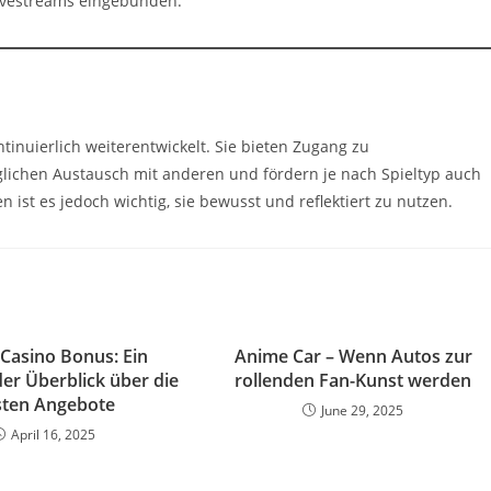
ivestreams eingebunden.
tinuierlich weiterentwickelt. Sie bieten Zugang zu
glichen Austausch mit anderen und fördern je nach Spieltyp auch
 ist es jedoch wichtig, sie bewusst und reflektiert zu nutzen.
 Casino Bonus: Ein
Anime Car – Wenn Autos zur
r Überblick über die
rollenden Fan-Kunst werden
sten Angebote
June 29, 2025
April 16, 2025