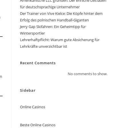
Amerikanische LLC gründen: Der ehrliche Leitfaden
für deutschsprachige Unternehmer
Der Trainer von Vive Kielce: Die Köpfe hinter dem
a
Erfolg des polnischen Handball-Giganten
Jerry Gap Skifahren: Ein Geheimtipp für
Wintersportler
Lehrerhaftpflicht: Warum gute Absicherung für
Lehrkräfte unverzichtbar ist
Recent Comments
No comments to show.
en
Sidebar
Online Casinos
Beste Online Casinos