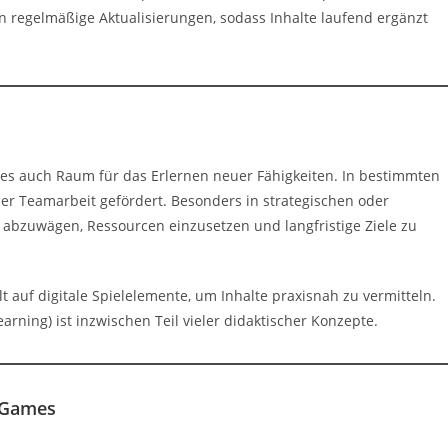
 regelmäßige Aktualisierungen, sodass Inhalte laufend ergänzt
s auch Raum für das Erlernen neuer Fähigkeiten. In bestimmten
er Teamarbeit gefördert. Besonders in strategischen oder
abzuwägen, Ressourcen einzusetzen und langfristige Ziele zu
 auf digitale Spielelemente, um Inhalte praxisnah zu vermitteln.
ning) ist inzwischen Teil vieler didaktischer Konzepte.
 Games