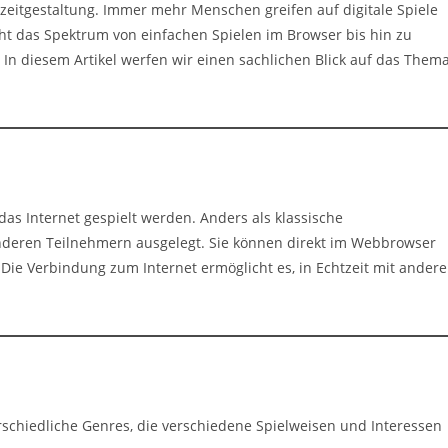
zeitgestaltung. Immer mehr Menschen greifen auf digitale Spiele
icht das Spektrum von einfachen Spielen im Browser bis hin zu
In diesem Artikel werfen wir einen sachlichen Blick auf das Them
das Internet gespielt werden. Anders als klassische
t anderen Teilnehmern ausgelegt. Sie können direkt im Webbrowser
 Die Verbindung zum Internet ermöglicht es, in Echtzeit mit ander
erschiedliche Genres, die verschiedene Spielweisen und Interessen