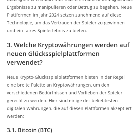
Ergebnisse zu manipulieren oder Betrug zu begehen. Neue
Plattformen im Jahr 2024 setzen zunehmend auf diese
Technologie, um das Vertrauen der Spieler zu gewinnen
und ein faires Spielerlebnis zu bieten.
3. Welche Kryptowährungen werden auf
neuen Glücksspielplattformen
verwendet?
Neue Krypto-Glücksspielplattformen bieten in der Regel
eine breite Palette an Kryptowährungen, um den
verschiedenen Bedürfnissen und Vorlieben der Spieler
gerecht zu werden. Hier sind einige der beliebtesten
digitalen Währungen, die auf diesen Plattformen akzeptiert
werden:
3.1. Bitcoin (BTC)