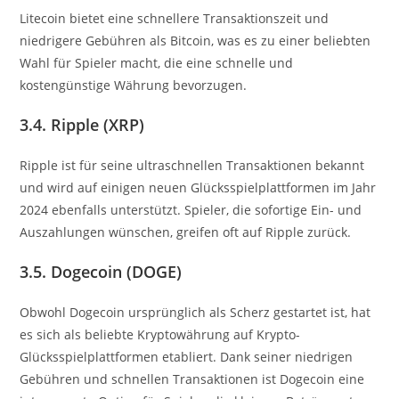
Litecoin bietet eine schnellere Transaktionszeit und
niedrigere Gebühren als Bitcoin, was es zu einer beliebten
Wahl für Spieler macht, die eine schnelle und
kostengünstige Währung bevorzugen.
3.4. Ripple (XRP)
Ripple ist für seine ultraschnellen Transaktionen bekannt
und wird auf einigen neuen Glücksspielplattformen im Jahr
2024 ebenfalls unterstützt. Spieler, die sofortige Ein- und
Auszahlungen wünschen, greifen oft auf Ripple zurück.
3.5. Dogecoin (DOGE)
Obwohl Dogecoin ursprünglich als Scherz gestartet ist, hat
es sich als beliebte Kryptowährung auf Krypto-
Glücksspielplattformen etabliert. Dank seiner niedrigen
Gebühren und schnellen Transaktionen ist Dogecoin eine