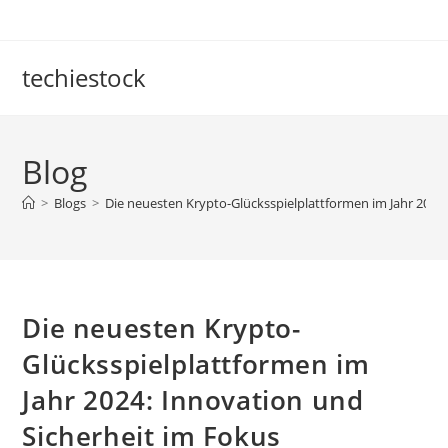
Skip
to
content
techiestock
Blog
>
Blogs
>
Die neuesten Krypto-Glücksspielplattformen im Jahr 2024
Die neuesten Krypto-
Glücksspielplattformen im
Jahr 2024: Innovation und
Sicherheit im Fokus