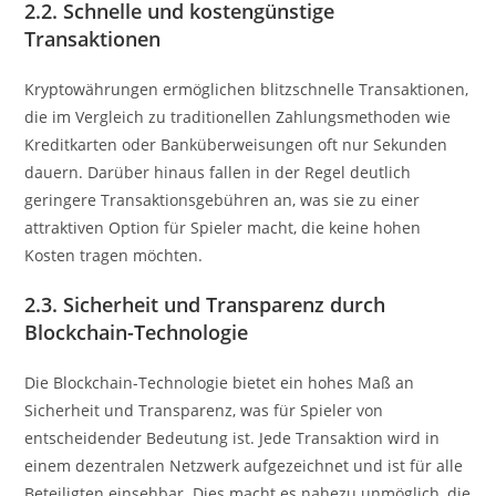
2.2. Schnelle und kostengünstige
Transaktionen
Kryptowährungen ermöglichen blitzschnelle Transaktionen,
die im Vergleich zu traditionellen Zahlungsmethoden wie
Kreditkarten oder Banküberweisungen oft nur Sekunden
dauern. Darüber hinaus fallen in der Regel deutlich
geringere Transaktionsgebühren an, was sie zu einer
attraktiven Option für Spieler macht, die keine hohen
Kosten tragen möchten.
2.3. Sicherheit und Transparenz durch
Blockchain-Technologie
Die Blockchain-Technologie bietet ein hohes Maß an
Sicherheit und Transparenz, was für Spieler von
entscheidender Bedeutung ist. Jede Transaktion wird in
einem dezentralen Netzwerk aufgezeichnet und ist für alle
Beteiligten einsehbar. Dies macht es nahezu unmöglich, die