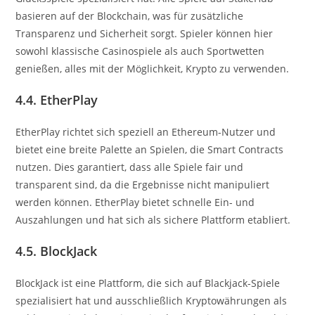
basieren auf der Blockchain, was für zusätzliche
Transparenz und Sicherheit sorgt. Spieler können hier
sowohl klassische Casinospiele als auch Sportwetten
genießen, alles mit der Möglichkeit, Krypto zu verwenden.
4.4. EtherPlay
EtherPlay richtet sich speziell an Ethereum-Nutzer und
bietet eine breite Palette an Spielen, die Smart Contracts
nutzen. Dies garantiert, dass alle Spiele fair und
transparent sind, da die Ergebnisse nicht manipuliert
werden können. EtherPlay bietet schnelle Ein- und
Auszahlungen und hat sich als sichere Plattform etabliert.
4.5. BlockJack
BlockJack ist eine Plattform, die sich auf Blackjack-Spiele
spezialisiert hat und ausschließlich Kryptowährungen als