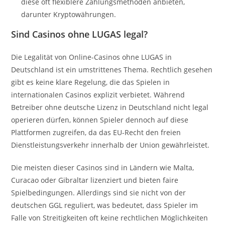
diese oft flexiblere Zahlungsmethoden anbieten,
darunter Kryptowährungen.
Sind Casinos ohne LUGAS legal?
Die Legalität von Online-Casinos ohne LUGAS in
Deutschland ist ein umstrittenes Thema. Rechtlich gesehen
gibt es keine klare Regelung, die das Spielen in
internationalen Casinos explizit verbietet. Während
Betreiber ohne deutsche Lizenz in Deutschland nicht legal
operieren dürfen, können Spieler dennoch auf diese
Plattformen zugreifen, da das EU-Recht den freien
Dienstleistungsverkehr innerhalb der Union gewährleistet.
Die meisten dieser Casinos sind in Ländern wie Malta,
Curacao oder Gibraltar lizenziert und bieten faire
Spielbedingungen. Allerdings sind sie nicht von der
deutschen GGL reguliert, was bedeutet, dass Spieler im
Falle von Streitigkeiten oft keine rechtlichen Möglichkeiten