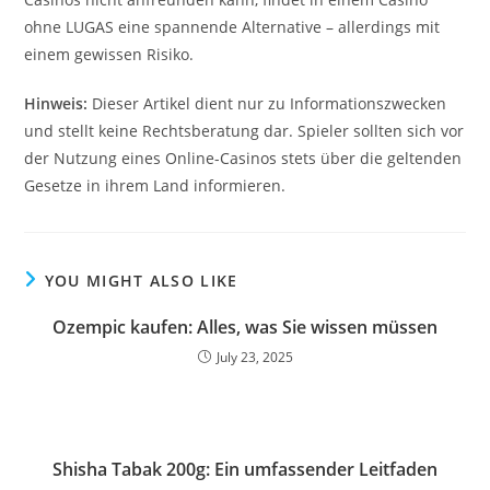
ohne LUGAS eine spannende Alternative – allerdings mit
einem gewissen Risiko.
Hinweis:
Dieser Artikel dient nur zu Informationszwecken
und stellt keine Rechtsberatung dar. Spieler sollten sich vor
der Nutzung eines Online-Casinos stets über die geltenden
Gesetze in ihrem Land informieren.
YOU MIGHT ALSO LIKE
Ozempic kaufen: Alles, was Sie wissen müssen
July 23, 2025
Shisha Tabak 200g: Ein umfassender Leitfaden