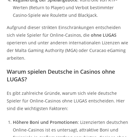
Werten (Return to Player) und Verbot bestimmter
Casino-Spiele wie Roulette und Blackjack.
Aufgrund dieser strikten Einschränkungen entscheiden
sich viele Spieler für Online-Casinos, die
ohne LUGAS
operieren und unter anderen internationalen Lizenzen wie
der Malta Gaming Authority (MGA) oder Curacao eGaming
arbeiten.
Warum spielen Deutsche in Casinos ohne
LUGAS?
Es gibt zahlreiche Gründe, warum sich viele deutsche
Spieler für Online-Casinos ohne LUGAS entscheiden. Hier
sind die wichtigsten Faktoren:
Höhere Boni und Promotionen
: Lizenzierten deutschen
Online-Casinos ist es untersagt, attraktive Boni und