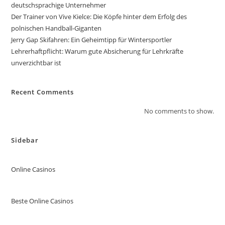
deutschsprachige Unternehmer
Der Trainer von Vive Kielce: Die Köpfe hinter dem Erfolg des
polnischen Handball-Giganten
Jerry Gap Skifahren: Ein Geheimtipp für Wintersportler
Lehrerhaftpflicht: Warum gute Absicherung für Lehrkräfte
unverzichtbar ist
Recent Comments
No comments to show.
Sidebar
Online Casinos
Beste Online Casinos