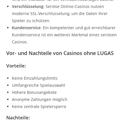
Verschlüsselung
: Seriöse Online-Casinos nutzen
moderne SSL-Verschlüsselung, um die Daten ihrer
Spieler zu schützen.
Kundenservice
: Ein kompetenter und gut erreichbarer
Kundenservice ist ein weiteres Merkmal eines seriösen
Casinos.
Vor- und Nachteile von Casinos ohne LUGAS
Vorteile:
Keine Einzahlungslimits
Umfangreiche Spielauswahl
Höhere Bonusangebote
Anonyme Zahlungen möglich
Keine zentrale Spielersperre
Nachteile: