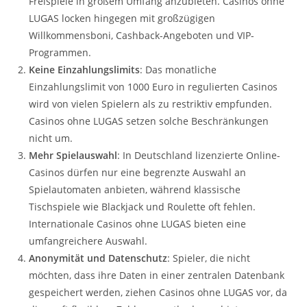
Freispiele in großem Umfang anzubieten. Casinos ohne
LUGAS locken hingegen mit großzügigen
Willkommensboni, Cashback-Angeboten und VIP-
Programmen.
Keine Einzahlungslimits
: Das monatliche
Einzahlungslimit von 1000 Euro in regulierten Casinos
wird von vielen Spielern als zu restriktiv empfunden.
Casinos ohne LUGAS setzen solche Beschränkungen
nicht um.
Mehr Spielauswahl
: In Deutschland lizenzierte Online-
Casinos dürfen nur eine begrenzte Auswahl an
Spielautomaten anbieten, während klassische
Tischspiele wie Blackjack und Roulette oft fehlen.
Internationale Casinos ohne LUGAS bieten eine
umfangreichere Auswahl.
Anonymität und Datenschutz
: Spieler, die nicht
möchten, dass ihre Daten in einer zentralen Datenbank
gespeichert werden, ziehen Casinos ohne LUGAS vor, da