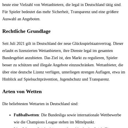
heute eine Vielzahl von Wettanbietern, die legal in Deutschland tätig sind.
Für Spieler bedeutet das mehr Sicherheit, Transparenz und eine größere
Auswahl an Angeboten.
Rechtliche Grundlage
Seit Juli 2021 gilt in Deutschland der neue Glücksspielstaatsvertrag. Dieser
erlaubt es lizenzierten Wettanbietern, ihre Dienste legal im gesamten
Bundesgebiet anzubieten. Das Ziel ist, den Markt zu regulieren, Spieler
besser zu schützen und illegale Angebote einzuschränken. Wettanbieter, die
über eine deutsche Lizenz verfügen, unterliegen strengen Auflagen, etwa im
Hinblick auf Spielsuchtprävention, Jugendschutz und Transparenz.
Arten von Wetten
Die beliebtesten Wettarten in Deutschland sind:
Fußballwetten
: Die Bundesliga sowie internationale Wettbewerbe
wie die Champions League stehen im Mittelpunkt.