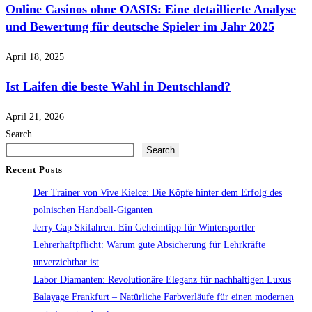
Online Casinos ohne OASIS: Eine detaillierte Analyse
und Bewertung für deutsche Spieler im Jahr 2025
April 18, 2025
Ist Laifen die beste Wahl in Deutschland?
April 21, 2026
Search
Search
Recent Posts
Der Trainer von Vive Kielce: Die Köpfe hinter dem Erfolg des
polnischen Handball-Giganten
Jerry Gap Skifahren: Ein Geheimtipp für Wintersportler
Lehrerhaftpflicht: Warum gute Absicherung für Lehrkräfte
unverzichtbar ist
Labor Diamanten: Revolutionäre Eleganz für nachhaltigen Luxus
Balayage Frankfurt – Natürliche Farbverläufe für einen modernen