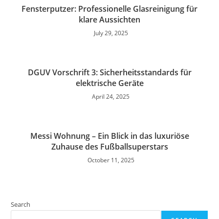
Fensterputzer: Professionelle Glasreinigung für
klare Aussichten
July 29, 2025
DGUV Vorschrift 3: Sicherheitsstandards für
elektrische Geräte
April 24, 2025
Messi Wohnung – Ein Blick in das luxuriöse
Zuhause des Fußballsuperstars
October 11, 2025
Search