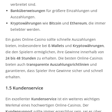
verbreitet sind.
Banküberweisungen
für größere Einzahlungen und
Auszahlungen.
Kryptowährungen
wie
Bitcoin
und
Ethereum
, die immer
beliebter werden.
Ein gutes Online-Casino sollte schnelle Auszahlungen
bieten, insbesondere bei
E-Wallets
und
Kryptowährungen
,
die den Spielern ermöglichen, ihre Gewinne innerhalb von
24 bis 48 Stunden
zu erhalten. Die besten Online-Casinos
bieten auch
transparente Auszahlungsrichtlinien
und
garantieren, dass Spieler ihre Gewinne sicher und schnell
erhalten.
1.5 Kundenservice
Ein exzellenter
Kundenservice
ist ein weiteres wichtiges
Merkmal eines hochwertigen Online-Casinos. Der
Kundensupport
sollte immer erreichbar sein, sei es über