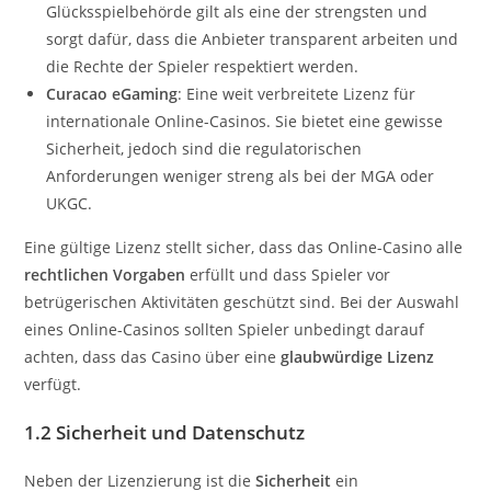
Glücksspielbehörde gilt als eine der strengsten und
sorgt dafür, dass die Anbieter transparent arbeiten und
die Rechte der Spieler respektiert werden.
Curacao eGaming
: Eine weit verbreitete Lizenz für
internationale Online-Casinos. Sie bietet eine gewisse
Sicherheit, jedoch sind die regulatorischen
Anforderungen weniger streng als bei der MGA oder
UKGC.
Eine gültige Lizenz stellt sicher, dass das Online-Casino alle
rechtlichen Vorgaben
erfüllt und dass Spieler vor
betrügerischen Aktivitäten geschützt sind. Bei der Auswahl
eines Online-Casinos sollten Spieler unbedingt darauf
achten, dass das Casino über eine
glaubwürdige Lizenz
verfügt.
1.2 Sicherheit und Datenschutz
Neben der Lizenzierung ist die
Sicherheit
ein