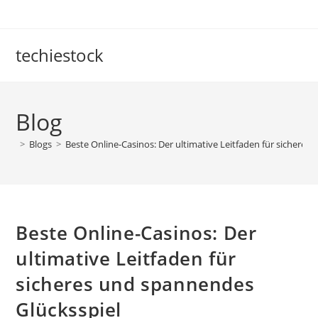
Skip
to
content
techiestock
Blog
>
Blogs
>
Beste Online-Casinos: Der ultimative Leitfaden für sicheres
Beste Online-Casinos: Der
ultimative Leitfaden für
sicheres und spannendes
Glücksspiel