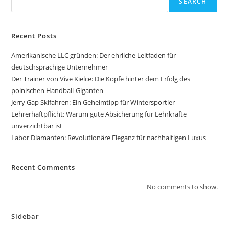
SEARCH
Recent Posts
Amerikanische LLC gründen: Der ehrliche Leitfaden für
deutschsprachige Unternehmer
Der Trainer von Vive Kielce: Die Köpfe hinter dem Erfolg des
polnischen Handball-Giganten
Jerry Gap Skifahren: Ein Geheimtipp für Wintersportler
Lehrerhaftpflicht: Warum gute Absicherung für Lehrkräfte
unverzichtbar ist
Labor Diamanten: Revolutionäre Eleganz für nachhaltigen Luxus
Recent Comments
No comments to show.
Sidebar