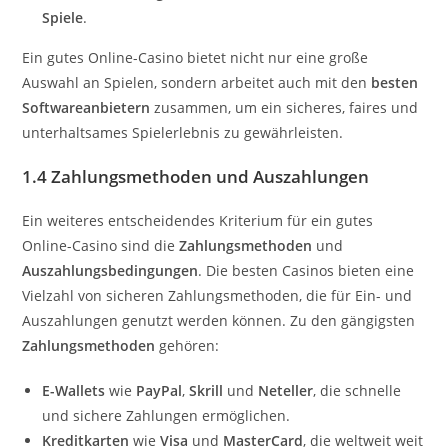
Spiele
.
Ein gutes Online-Casino bietet nicht nur eine große
Auswahl an Spielen, sondern arbeitet auch mit den
besten
Softwareanbietern
zusammen, um ein sicheres, faires und
unterhaltsames Spielerlebnis zu gewährleisten.
1.4 Zahlungsmethoden und Auszahlungen
Ein weiteres entscheidendes Kriterium für ein gutes
Online-Casino sind die
Zahlungsmethoden
und
Auszahlungsbedingungen
. Die besten Casinos bieten eine
Vielzahl von sicheren Zahlungsmethoden, die für Ein- und
Auszahlungen genutzt werden können. Zu den gängigsten
Zahlungsmethoden
gehören:
E-Wallets
wie
PayPal
,
Skrill
und
Neteller
, die schnelle
und sichere Zahlungen ermöglichen.
Kreditkarten
wie
Visa
und
MasterCard
, die weltweit weit