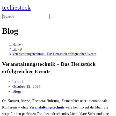
Skip
techiestock
to
Search
content
this
Blog
website
Home
>
Blogs
>
Veranstaltungstechnik – Das Herzstück erfolgreicher Events
Veranstaltungstechnik – Das Herzstück
erfolgreicher Events
Post
letrank
author:
Post
October 15, 2025
published:
Post
Blogs
category:
Ob Konzert, Messe, Theateraufführung, Firmenfeier oder internationale
Konferenz – ohne
Veranstaltungstechnik
wäre kein Event denkbar. Sie
sorgt für den perfekten Ton, beeindruckendes Licht, klare Sicht und eine