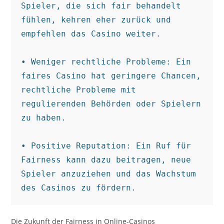
Spieler, die sich fair behandelt 
fühlen, kehren eher zurück und 
empfehlen das Casino weiter.

• Weniger rechtliche Probleme: Ein 
faires Casino hat geringere Chancen, 
rechtliche Probleme mit 
regulierenden Behörden oder Spielern 
zu haben.

• Positive Reputation: Ein Ruf für 
Fairness kann dazu beitragen, neue 
Spieler anzuziehen und das Wachstum 
des Casinos zu fördern.
Die Zukunft der Fairness in Online-Casinos