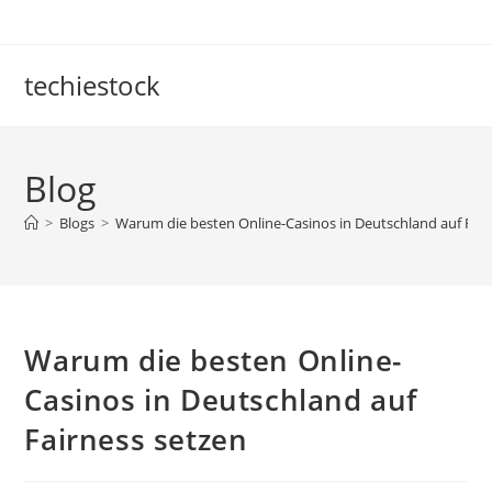
Skip
to
content
techiestock
Blog
>
Blogs
>
Warum die besten Online-Casinos in Deutschland auf Fair
Warum die besten Online-
Casinos in Deutschland auf
Fairness setzen