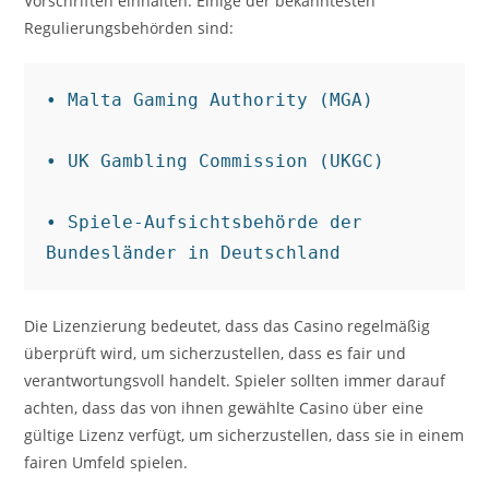
Vorschriften einhalten. Einige der bekanntesten
Regulierungsbehörden sind:
• Malta Gaming Authority (MGA)

• UK Gambling Commission (UKGC)

• Spiele-Aufsichtsbehörde der 
Bundesländer in Deutschland
Die Lizenzierung bedeutet, dass das Casino regelmäßig
überprüft wird, um sicherzustellen, dass es fair und
verantwortungsvoll handelt. Spieler sollten immer darauf
achten, dass das von ihnen gewählte Casino über eine
gültige Lizenz verfügt, um sicherzustellen, dass sie in einem
fairen Umfeld spielen.