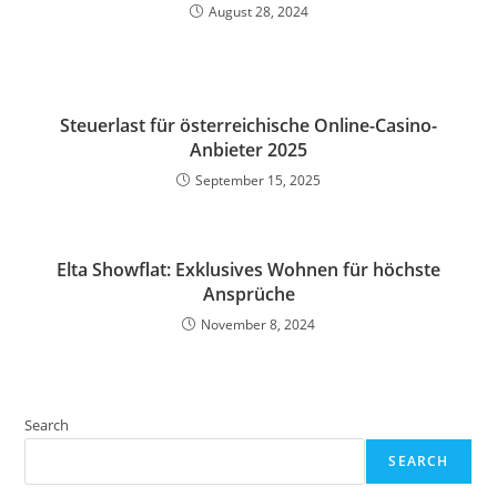
August 28, 2024
Steuerlast für österreichische Online-Casino-
Anbieter 2025
September 15, 2025
Elta Showflat: Exklusives Wohnen für höchste
Ansprüche
November 8, 2024
Search
SEARCH