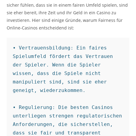
sicher fühlen, dass sie in einem fairen Umfeld spielen, sind
sie eher bereit, ihre Zeit und ihr Geld in ein Casino zu
investieren. Hier sind einige Gründe, warum Fairness für
Online-Casinos entscheidend ist:
• Vertrauensbildung: Ein faires 
Spielumfeld fördert das Vertrauen 
der Spieler. Wenn die Spieler 
wissen, dass die Spiele nicht 
manipuliert sind, sind sie eher 
geneigt, wiederzukommen.

• Regulierung: Die besten Casinos 
unterliegen strengen regulatorischen 
Anforderungen, die sicherstellen, 
dass sie fair und transparent 