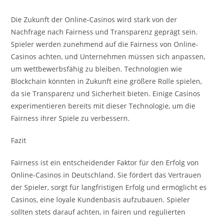
Die Zukunft der Online-Casinos wird stark von der
Nachfrage nach Fairness und Transparenz geprägt sein.
Spieler werden zunehmend auf die Fairness von Online-
Casinos achten, und Unternehmen müssen sich anpassen,
um wettbewerbsfähig zu bleiben. Technologien wie
Blockchain könnten in Zukunft eine größere Rolle spielen,
da sie Transparenz und Sicherheit bieten. Einige Casinos
experimentieren bereits mit dieser Technologie, um die
Fairness ihrer Spiele zu verbessern.
Fazit
Fairness ist ein entscheidender Faktor für den Erfolg von
Online-Casinos in Deutschland. Sie fördert das Vertrauen
der Spieler, sorgt für langfristigen Erfolg und ermöglicht es
Casinos, eine loyale Kundenbasis aufzubauen. Spieler
sollten stets darauf achten, in fairen und regulierten