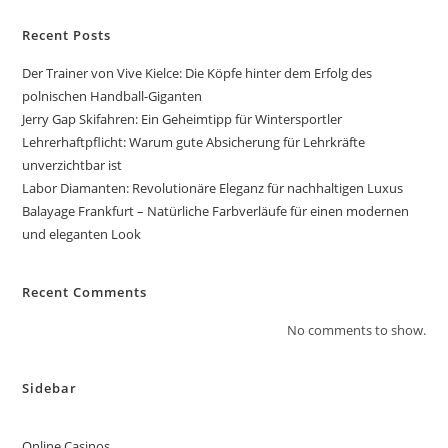
Recent Posts
Der Trainer von Vive Kielce: Die Köpfe hinter dem Erfolg des
polnischen Handball-Giganten
Jerry Gap Skifahren: Ein Geheimtipp für Wintersportler
Lehrerhaftpflicht: Warum gute Absicherung für Lehrkräfte
unverzichtbar ist
Labor Diamanten: Revolutionäre Eleganz für nachhaltigen Luxus
Balayage Frankfurt – Natürliche Farbverläufe für einen modernen
und eleganten Look
Recent Comments
No comments to show.
Sidebar
Online Casinos