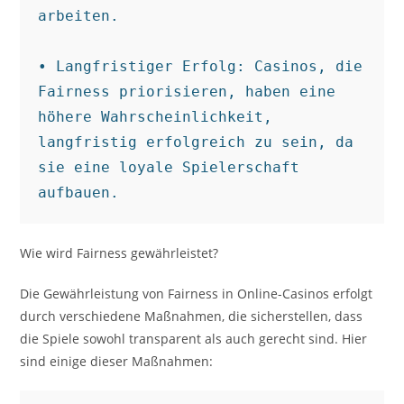
arbeiten.

• Langfristiger Erfolg: Casinos, die 
Fairness priorisieren, haben eine 
höhere Wahrscheinlichkeit, 
langfristig erfolgreich zu sein, da 
sie eine loyale Spielerschaft 
aufbauen.
Wie wird Fairness gewährleistet?
Die Gewährleistung von Fairness in Online-Casinos erfolgt
durch verschiedene Maßnahmen, die sicherstellen, dass
die Spiele sowohl transparent als auch gerecht sind. Hier
sind einige dieser Maßnahmen: