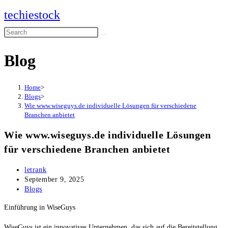
Skip
techiestock
to
Search
content
this
Blog
website
Home
>
Blogs
>
Wie www.wiseguys.de individuelle Lösungen für verschiedene
Branchen anbietet
Wie www.wiseguys.de individuelle Lösungen
für verschiedene Branchen anbietet
Post
letrank
author:
Post
September 9, 2025
published:
Post
Blogs
category:
Einführung in WiseGuys
WiseGuys ist ein innovatives Unternehmen, das sich auf die Bereitstellung