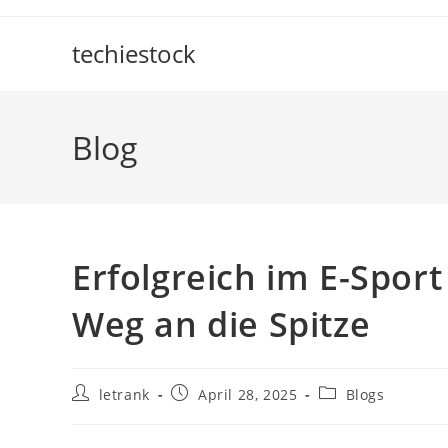
Skip
to
techiestock
content
Blog
Erfolgreich im E-Spor
Weg an die Spitze
Post
Post
Post
letrank
April 28, 2025
Blogs
author:
published:
category: