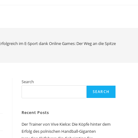
Erfolgreich im E-Sport dank Online Games: Der Weg an die Spitze
Search
SEARCH
Recent Posts
Der Trainer von Vive Kielce: Die Köpfe hinter dem
Erfolg des polnischen Handball-Giganten