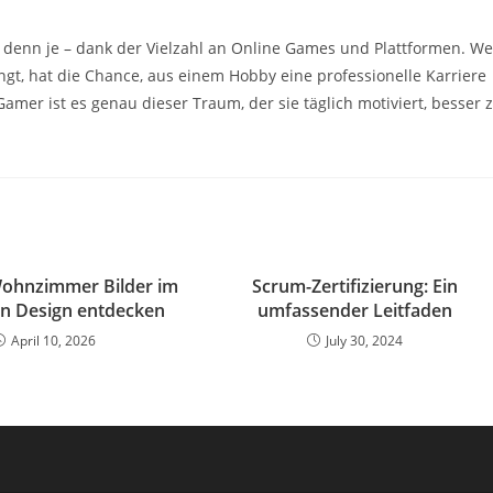
er denn je – dank der Vielzahl an Online Games und Plattformen. We
gt, hat die Chance, aus einem Hobby eine professionelle Karriere
amer ist es genau dieser Traum, der sie täglich motiviert, besser 
Wohnzimmer Bilder im
Scrum-Zertifizierung: Ein
n Design entdecken
umfassender Leitfaden
April 10, 2026
July 30, 2024