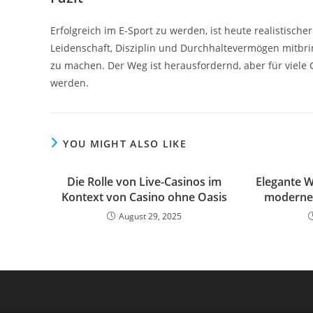
Erfolgreich im E-Sport zu werden, ist heute realistisch
Leidenschaft, Disziplin und Durchhaltevermögen mitbrin
zu machen. Der Weg ist herausfordernd, aber für viele G
werden.
YOU MIGHT ALSO LIKE
Die Rolle von Live-Casinos im
Elegante 
Kontext von Casino ohne Oasis
moderne
August 29, 2025