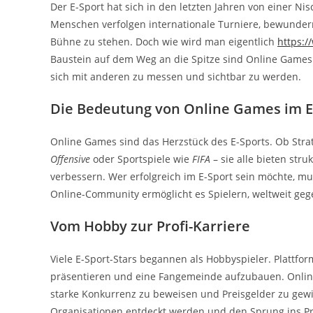
Der E-Sport hat sich in den letzten Jahren von einer N
Menschen verfolgen internationale Turniere, bewundern
Bühne zu stehen. Doch wie wird man eigentlich
https:
Baustein auf dem Weg an die Spitze sind Online Games –
sich mit anderen zu messen und sichtbar zu werden.
Die Bedeutung von Online Games im E
Online Games sind das Herzstück des E-Sports. Ob Stra
Offensive
oder Sportspiele wie
FIFA
– sie alle bieten str
verbessern. Wer erfolgreich im E-Sport sein möchte, mu
Online-Community ermöglicht es Spielern, weltweit geg
Vom Hobby zur Profi-Karriere
Viele E-Sport-Stars begannen als Hobbyspieler. Plattfo
präsentieren und eine Fangemeinde aufzubauen. Onlin
starke Konkurrenz zu beweisen und Preisgelder zu gewi
Organisationen entdeckt werden und den Sprung ins Pr