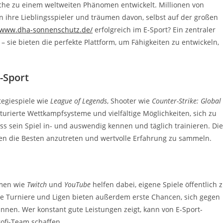
ische zu einem weltweiten Phänomen entwickelt. Millionen von
 ihre Lieblingsspieler und träumen davon, selbst auf der großen
//www.dha-sonnenschutz.de/
erfolgreich im E-Sport? Ein zentraler
 sie bieten die perfekte Plattform, um Fähigkeiten zu entwickeln,
-Sport
tegiespiele wie
League of Legends
, Shooter wie
Counter-Strike: Global
ukturierte Wettkampfsysteme und vielfältige Möglichkeiten, sich zu
ss sein Spiel in- und auswendig kennen und täglich trainieren. Die
en die Besten anzutreten und wertvolle Erfahrung zu sammeln.
rmen wie
Twitch
und
YouTube
helfen dabei, eigene Spiele öffentlich 
e Turniere und Ligen bieten außerdem erste Chancen, sich gegen
nnen. Wer konstant gute Leistungen zeigt, kann von E-Sport-
ofi-Team schaffen.