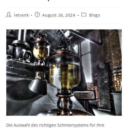
Post
Post
Post
letrank
August 26, 2024
Blogs
author:
published:
category:
Die Auswahl des richtigen Schmiersystems für Ihre