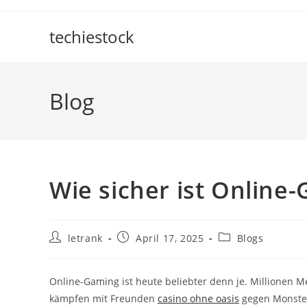
Skip
to
techiestock
content
Blog
Wie sicher ist Online
Post
Post
Post
letrank
April 17, 2025
Blogs
author:
published:
category:
Online-Gaming ist heute beliebter denn je. Millionen M
kämpfen mit Freunden
casino ohne oasis
gegen Monster 