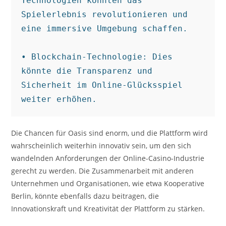
Technologien könnten das 
Spielerlebnis revolutionieren und 
eine immersive Umgebung schaffen.

• Blockchain-Technologie: Dies 
könnte die Transparenz und 
Sicherheit im Online-Glücksspiel 
weiter erhöhen.
Die Chancen für Oasis sind enorm, und die Plattform wird
wahrscheinlich weiterhin innovativ sein, um den sich
wandelnden Anforderungen der Online-Casino-Industrie
gerecht zu werden. Die Zusammenarbeit mit anderen
Unternehmen und Organisationen, wie etwa Kooperative
Berlin, könnte ebenfalls dazu beitragen, die
Innovationskraft und Kreativität der Plattform zu stärken.