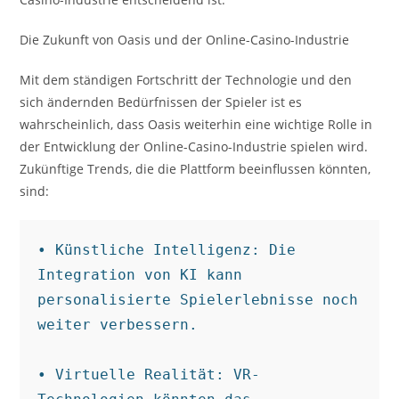
Die Zukunft von Oasis und der Online-Casino-Industrie
Mit dem ständigen Fortschritt der Technologie und den
sich ändernden Bedürfnissen der Spieler ist es
wahrscheinlich, dass Oasis weiterhin eine wichtige Rolle in
der Entwicklung der Online-Casino-Industrie spielen wird.
Zukünftige Trends, die die Plattform beeinflussen könnten,
sind:
• Künstliche Intelligenz: Die 
Integration von KI kann 
personalisierte Spielerlebnisse noch 
weiter verbessern.

• Virtuelle Realität: VR-