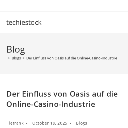
Skip
to
content
techiestock
Blog
>
Blogs
>
Der Einfluss von Oasis auf die Online-Casino-Industrie
Der Einfluss von Oasis auf die
Online-Casino-Industrie
Post
Post
Post
letrank
October 19, 2025
Blogs
author:
published:
category: