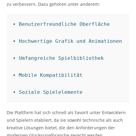
zu verbessern. Dazu gehören unter anderem:
• Benutzerfreundliche Oberfläche

• Hochwertige Grafik und Animationen

• Umfangreiche Spielbibliothek

• Mobile Kompatibilität

• Soziale Spielelemente
Die Plattform hat sich schnell als Favorit unter Entwicklern
und Spielern etabliert, da sie sowohl technische als auch
kreative Lösungen bietet, die den Anforderungen der
modernen Glücksspielbranche gerecht werden.