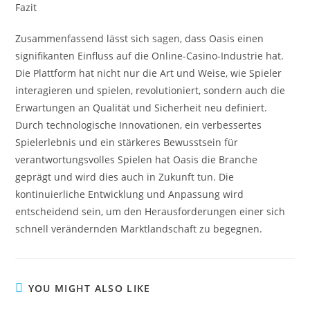
Fazit
Zusammenfassend lässt sich sagen, dass Oasis einen
signifikanten Einfluss auf die Online-Casino-Industrie hat.
Die Plattform hat nicht nur die Art und Weise, wie Spieler
interagieren und spielen, revolutioniert, sondern auch die
Erwartungen an Qualität und Sicherheit neu definiert.
Durch technologische Innovationen, ein verbessertes
Spielerlebnis und ein stärkeres Bewusstsein für
verantwortungsvolles Spielen hat Oasis die Branche
geprägt und wird dies auch in Zukunft tun. Die
kontinuierliche Entwicklung und Anpassung wird
entscheidend sein, um den Herausforderungen einer sich
schnell verändernden Marktlandschaft zu begegnen.
YOU MIGHT ALSO LIKE