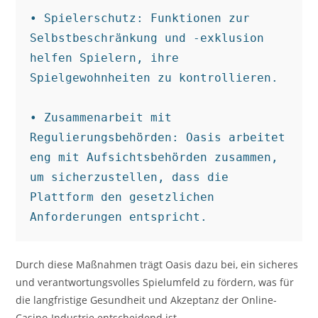
• Spielerschutz: Funktionen zur 
Selbstbeschränkung und -exklusion 
helfen Spielern, ihre 
Spielgewohnheiten zu kontrollieren.

• Zusammenarbeit mit 
Regulierungsbehörden: Oasis arbeitet 
eng mit Aufsichtsbehörden zusammen, 
um sicherzustellen, dass die 
Plattform den gesetzlichen 
Anforderungen entspricht.
Durch diese Maßnahmen trägt Oasis dazu bei, ein sicheres
und verantwortungsvolles Spielumfeld zu fördern, was für
die langfristige Gesundheit und Akzeptanz der Online-
Casino-Industrie entscheidend ist.