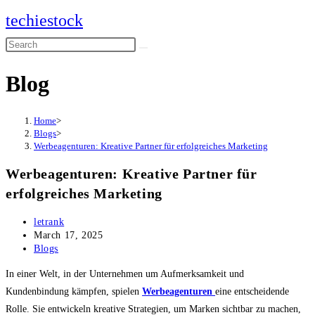
Skip
techiestock
to
Search
content
this
Blog
website
Home
>
Blogs
>
Werbeagenturen: Kreative Partner für erfolgreiches Marketing
Werbeagenturen: Kreative Partner für
erfolgreiches Marketing
Post
letrank
author:
Post
March 17, 2025
published:
Post
Blogs
category:
In einer Welt, in der Unternehmen um Aufmerksamkeit und
Kundenbindung kämpfen, spielen
Werbeagenturen
eine entscheidende
Rolle. Sie entwickeln kreative Strategien, um Marken sichtbar zu machen,