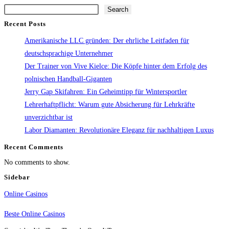
Search
Recent Posts
Amerikanische LLC gründen: Der ehrliche Leitfaden für
deutschsprachige Unternehmer
Der Trainer von Vive Kielce: Die Köpfe hinter dem Erfolg des
polnischen Handball-Giganten
Jerry Gap Skifahren: Ein Geheimtipp für Wintersportler
Lehrerhaftpflicht: Warum gute Absicherung für Lehrkräfte
unverzichtbar ist
Labor Diamanten: Revolutionäre Eleganz für nachhaltigen Luxus
Recent Comments
No comments to show.
Sidebar
Online Casinos
Beste Online Casinos