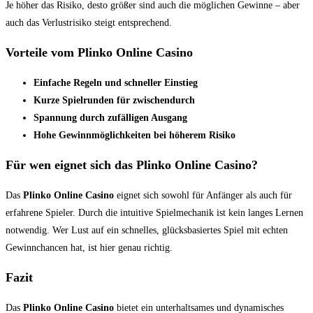
Je höher das Risiko, desto größer sind auch die möglichen Gewinne – aber
auch das Verlustrisiko steigt entsprechend.
Vorteile vom Plinko Online Casino
Einfache Regeln und schneller Einstieg
Kurze Spielrunden für zwischendurch
Spannung durch zufälligen Ausgang
Hohe Gewinnmöglichkeiten bei höherem Risiko
Für wen eignet sich das Plinko Online Casino?
Das
Plinko Online Casino
eignet sich sowohl für Anfänger als auch für
erfahrene Spieler. Durch die intuitive Spielmechanik ist kein langes Lernen
notwendig. Wer Lust auf ein schnelles, glücksbasiertes Spiel mit echten
Gewinnchancen hat, ist hier genau richtig.
Fazit
Das
Plinko Online Casino
bietet ein unterhaltsames und dynamisches