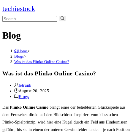
Skip
techiestock
to
Search
content
this
Blog
website
Home
>
Blogs
>
Was ist das Plinko Online Casino?
Was ist das Plinko Online Casino?
Post
letrank
author:
Post
August 20, 2025
published:
Post
Blogs
category:
Das
Plinko Online Casino
bringt eines der beliebtesten Glücksspiele aus
dem Fernsehen direkt auf den Bildschirm. Inspiriert vom klassischen
Plinko-Spielprinzip, wird hier eine Kugel durch ein Feld aus Hindernissen
geführt, bis sie in einem der unteren Gewinnfelder landet – je nach Position