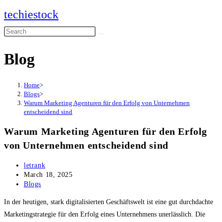
Skip
techiestock
to
Search
content
this
Blog
website
Home
>
Blogs
>
Warum Marketing Agenturen für den Erfolg von Unternehmen
entscheidend sind
Warum Marketing Agenturen für den Erfolg
von Unternehmen entscheidend sind
Post
letrank
author:
Post
March 18, 2025
published:
Post
Blogs
category:
In der heutigen, stark digitalisierten Geschäftswelt ist eine gut durchdachte
Marketingstrategie für den Erfolg eines Unternehmens unerlässlich. Die