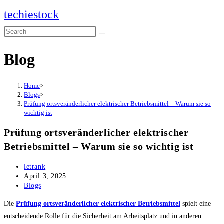
Skip
techiestock
to
Search
content
this
Blog
website
Home
>
Blogs
>
Prüfung ortsveränderlicher elektrischer Betriebsmittel – Warum sie so
wichtig ist
Prüfung ortsveränderlicher elektrischer
Betriebsmittel – Warum sie so wichtig ist
Post
letrank
author:
Post
April 3, 2025
published:
Post
Blogs
category:
Die
Prüfung ortsveränderlicher elektrischer Betriebsmittel
spielt eine
entscheidende Rolle für die Sicherheit am Arbeitsplatz und in anderen