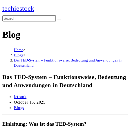
Skip
techiestock
to
Search
content
this
Blog
website
Home
>
Blogs
>
Das TED-System – Funktionsweise, Bedeutung und Anwendungen in
Deutschland
Das TED-System – Funktionsweise, Bedeutung
und Anwendungen in Deutschland
Post
letrank
author:
Post
October 15, 2025
published:
Post
Blogs
category:
Einleitung: Was ist das TED-System?