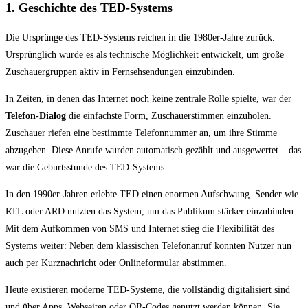
1. Geschichte des TED-Systems
Die Ursprünge des TED-Systems reichen in die 1980er-Jahre zurück.
Ursprünglich wurde es als technische Möglichkeit entwickelt, um große
Zuschauergruppen aktiv in Fernsehsendungen einzubinden.
In Zeiten, in denen das Internet noch keine zentrale Rolle spielte, war der
Telefon-Dialog
die einfachste Form, Zuschauerstimmen einzuholen.
Zuschauer riefen eine bestimmte Telefonnummer an, um ihre Stimme
abzugeben. Diese Anrufe wurden automatisch gezählt und ausgewertet – das
war die Geburtsstunde des TED-Systems.
In den 1990er-Jahren erlebte TED einen enormen Aufschwung. Sender wie
RTL oder ARD nutzten das System, um das Publikum stärker einzubinden.
Mit dem Aufkommen von SMS und Internet stieg die Flexibilität des
Systems weiter: Neben dem klassischen Telefonanruf konnten Nutzer nun
auch per Kurznachricht oder Onlineformular abstimmen.
Heute existieren moderne TED-Systeme, die vollständig digitalisiert sind
und über Apps, Webseiten oder QR-Codes genutzt werden können. Sie