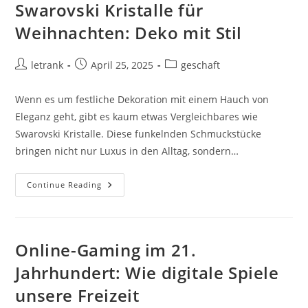
2025:
Swarovski Kristalle für
Ein
Umfassender
Weihnachten: Deko mit Stil
Leitfaden
Post
Post
Post
letrank
April 25, 2025
geschaft
author:
published:
category:
Wenn es um festliche Dekoration mit einem Hauch von
Eleganz geht, gibt es kaum etwas Vergleichbares wie
Swarovski Kristalle. Diese funkelnden Schmuckstücke
bringen nicht nur Luxus in den Alltag, sondern…
Swarovski
Continue Reading
Kristalle
Für
Weihnachten:
Deko
Mit
Stil
Online-Gaming im 21.
Jahrhundert: Wie digitale Spiele
unsere Freizeit