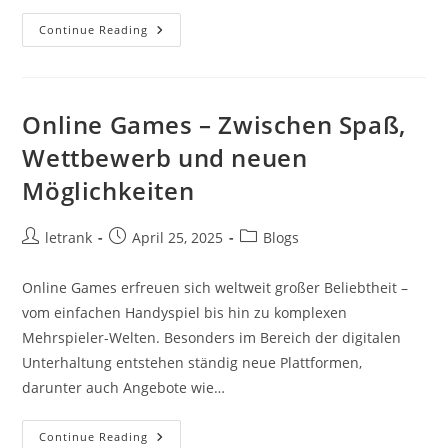
Online
Continue Reading
Games
–
Mehr
Als
Nur
Ein
Online Games – Zwischen Spaß,
Zeitvertreib
Wettbewerb und neuen
Möglichkeiten
Post
Post
Post
letrank
April 25, 2025
Blogs
author:
published:
category:
Online Games erfreuen sich weltweit großer Beliebtheit –
vom einfachen Handyspiel bis hin zu komplexen
Mehrspieler-Welten. Besonders im Bereich der digitalen
Unterhaltung entstehen ständig neue Plattformen,
darunter auch Angebote wie…
Online
Continue Reading