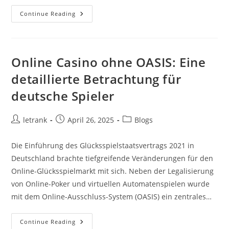
Lovegra:
Continue Reading
Ein
Überblick
Über
Das
Medikament
Zur
Online Casino ohne OASIS: Eine
Steigerung
Der
detaillierte Betrachtung für
Sexuellen
Lust
deutsche Spieler
Bei
Frauen
Post
Post
Post
letrank
April 26, 2025
Blogs
author:
published:
category:
Die Einführung des Glücksspielstaatsvertrags 2021 in
Deutschland brachte tiefgreifende Veränderungen für den
Online-Glücksspielmarkt mit sich. Neben der Legalisierung
von Online-Poker und virtuellen Automatenspielen wurde
mit dem Online-Ausschluss-System (OASIS) ein zentrales…
Online
Continue Reading
Casino