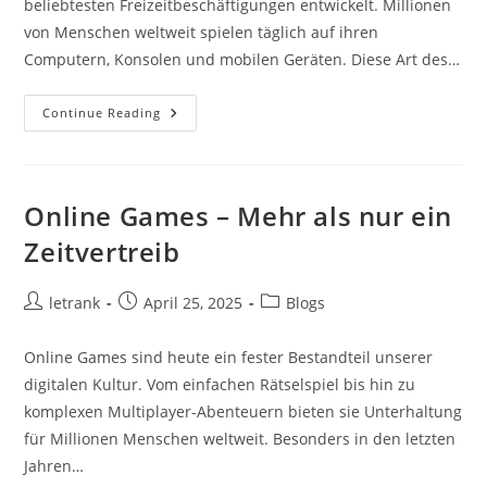
beliebtesten Freizeitbeschäftigungen entwickelt. Millionen
von Menschen weltweit spielen täglich auf ihren
Computern, Konsolen und mobilen Geräten. Diese Art des…
Online
Continue Reading
Gaming:
Eine
Welt
Voller
Möglichkeiten
Online Games – Mehr als nur ein
Zeitvertreib
Post
Post
Post
letrank
April 25, 2025
Blogs
author:
published:
category:
Online Games sind heute ein fester Bestandteil unserer
digitalen Kultur. Vom einfachen Rätselspiel bis hin zu
komplexen Multiplayer-Abenteuern bieten sie Unterhaltung
für Millionen Menschen weltweit. Besonders in den letzten
Jahren…