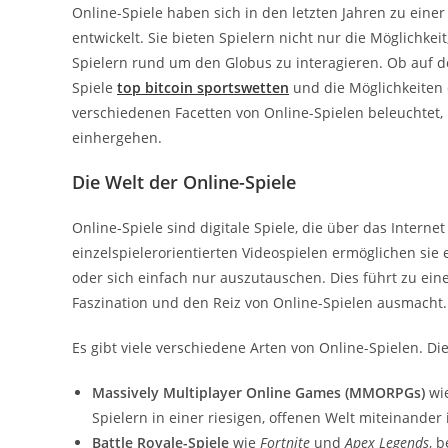
Online-Spiele haben sich in den letzten Jahren zu einer
entwickelt. Sie bieten Spielern nicht nur die Möglichkei
Spielern rund um den Globus zu interagieren. Ob auf d
Spiele
top bitcoin sportswetten
und die Möglichkeiten d
verschiedenen Facetten von Online-Spielen beleuchtet, 
einhergehen.
Die Welt der Online-Spiele
Online-Spiele sind digitale Spiele, die über das Interne
einzelspielerorientierten Videospielen ermöglichen si
oder sich einfach nur auszutauschen. Dies führt zu ei
Faszination und den Reiz von Online-Spielen ausmacht.
Es gibt viele verschiedene Arten von Online-Spielen. Di
Massively Multiplayer Online Games (MMORPGs)
wi
Spielern in einer riesigen, offenen Welt miteinander 
Battle Royale-Spiele
wie
Fortnite
und
Apex Legends
, 