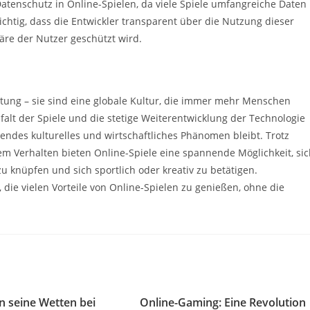
atenschutz in Online-Spielen, da viele Spiele umfangreiche Daten
ichtig, dass die Entwickler transparent über die Nutzung dieser
äre der Nutzer geschützt wird.
ltung – sie sind eine globale Kultur, die immer mehr Menschen
elfalt der Spiele und die stetige Weiterentwicklung der Technologie
endes kulturelles und wirtschaftliches Phänomen bleibt. Trotz
em Verhalten bieten Online-Spiele eine spannende Möglichkeit, si
zu knüpfen und sich sportlich oder kreativ zu betätigen.
die vielen Vorteile von Online-Spielen zu genießen, ohne die
 seine Wetten bei
Online-Gaming: Eine Revolution