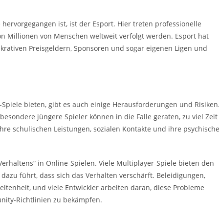
 hervorgegangen ist, ist der Esport. Hier treten professionelle
on Millionen von Menschen weltweit verfolgt werden. Esport hat
 lukrativen Preisgeldern, Sponsoren und sogar eigenen Ligen und
ne-Spiele bieten, gibt es auch einige Herausforderungen und Risiken
besondere jüngere Spieler können in die Falle geraten, zu viel Zeit
ihre schulischen Leistungen, sozialen Kontakte und ihre psychisch
erhaltens“ in Online-Spielen. Viele Multiplayer-Spiele bieten den
 dazu führt, dass sich das Verhalten verschärft. Beleidigungen,
eltenheit, und viele Entwickler arbeiten daran, diese Probleme
ty-Richtlinien zu bekämpfen.