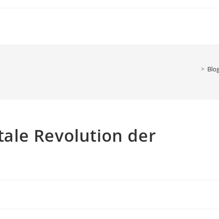
>
Blo
itale Revolution der