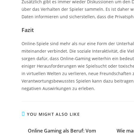
Zusätzlich gibt es immer wieder Diskussionen um den D
über das Verhalten der Spieler sammeln. Es ist daher w
Daten informieren und sicherstellen, dass die Privatsph
Fazit
Online-Spiele sind mehr als nur eine Form der Unterha
miteinander verbindet. Die soziale Interaktivität, die Vi
sorgen dafür, dass Online-Gaming weiterhin ein bedeut
einiger Herausforderungen wie Spielsucht oder toxisch
in virtuellen Welten zu verlieren, neue Freundschaften 
Verantwortungsbewusstes Spielen kann dazu beitragen, 
negativen Auswirkungen zu erleben.
YOU MIGHT ALSO LIKE
Online Gaming als Beruf: Vom
Wie man