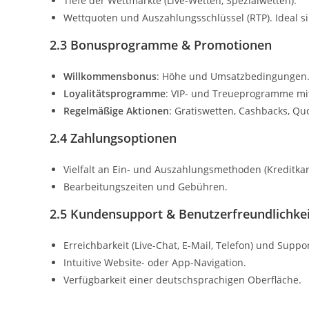
Tiefe der Wettmärkte (Live-Wetten, Spezialwetten).
Wettquoten und Auszahlungsschlüssel (RTP). Ideal si
2.3 Bonusprogramme & Promotionen
Willkommensbonus
: Höhe und Umsatzbedingungen
Loyalitätsprogramme
: VIP- und Treueprogramme mit
Regelmäßige Aktionen
: Gratiswetten, Cashbacks, Qu
2.4 Zahlungsoptionen
Vielfalt an Ein- und Auszahlungsmethoden (Kreditkart
Bearbeitungszeiten und Gebühren.
2.5 Kundensupport & Benutzerfreundlichkei
Erreichbarkeit (Live-Chat, E-Mail, Telefon) und Supp
Intuitive Website- oder App-Navigation.
Verfügbarkeit einer deutschsprachigen Oberfläche.