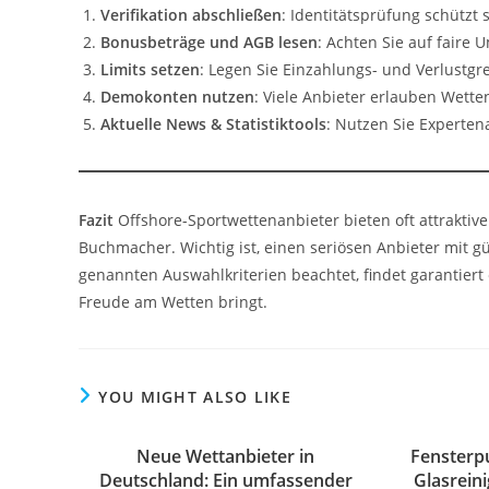
Verifikation abschließen
: Identitätsprüfung schützt
Bonusbeträge und AGB lesen
: Achten Sie auf faire
Limits setzen
: Legen Sie Einzahlungs- und Verlustgre
Demokonten nutzen
: Viele Anbieter erlauben Wette
Aktuelle News & Statistiktools
: Nutzen Sie Experten
Fazit
Offshore-Sportwettenanbieter bieten oft attraktive
Buchmacher. Wichtig ist, einen seriösen Anbieter mit g
genannten Auswahlkriterien beachtet, findet garantiert
Freude am Wetten bringt.
YOU MIGHT ALSO LIKE
Neue Wettanbieter in
Fensterpu
Deutschland: Ein umfassender
Glasrein