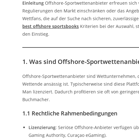
Einleitung
Offshore-Sportwettenanbieter erfreuen sich 
Regulierungen den Markt einschränken oder das Angebot 
Wettfans, die auf der Suche nach sicheren, zuverlässig
best offshore sportsbooks
Kriterien bei der Auswahl, s
den Einstieg.
1. Was sind Offshore-Sportwettenanbi
Offshore-Sportwettenanbieter sind Wettunternehmen, d
Wettende ansässig ist. Typischerweise sind diese Plattfo
Man lizenziert. Dadurch profitieren sie oft von geringer
Buchmacher.
1.1 Rechtliche Rahmenbedingungen
Lizenzierung
: Seriöse Offshore-Anbieter verfügen ü
Gaming Authority, Curaçao eGaming).