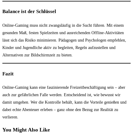
Balance ist der Schlüssel
Online-Gaming muss nicht zwangsläufig in die Sucht führen. Mit einem
gesunden Maß, festen Spielzeiten und ausreichenden Offline-Aktivitäten
lässt sich das Risiko minimieren. Pädagogen und Psychologen empfehlen,
Kinder und Jugendliche aktiv zu begleiten, Regeln aufzustellen und
Alternativen zur Bildschirmzeit zu bieten.
Fazit
Online-Gaming kann eine faszinierende Freizeitbeschäftigung sein – aber
auch zur gefährlichen Falle werden. Entscheidend ist, wie bewusst wir
damit umgehen. Wer die Kontrolle behält, kann die Vorteile genießen und
dabei echte Abenteuer erleben – ganz ohne den Bezug zur Realität zu
verlieren.
You Might Also Like