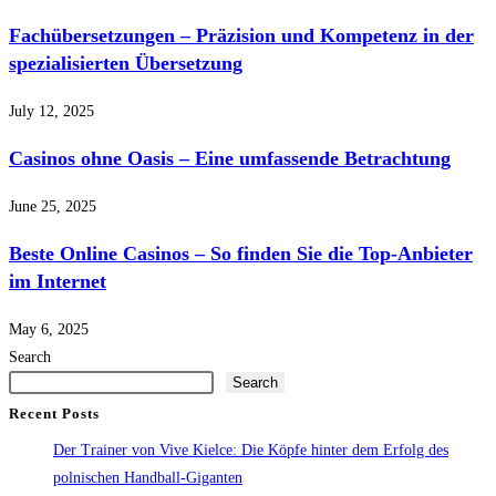
Fachübersetzungen – Präzision und Kompetenz in der
spezialisierten Übersetzung
July 12, 2025
Casinos ohne Oasis – Eine umfassende Betrachtung
June 25, 2025
Beste Online Casinos – So finden Sie die Top-Anbieter
im Internet
May 6, 2025
Search
Search
Recent Posts
Der Trainer von Vive Kielce: Die Köpfe hinter dem Erfolg des
polnischen Handball-Giganten