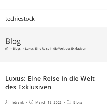
Skip
to
content
techiestock
Blog
>
Blogs
>
Luxus: Eine Reise in die Welt des Exklusiven
Luxus: Eine Reise in die Welt
des Exklusiven
Post
Post
Post
letrank
March 18, 2025
Blogs
author:
published:
category: