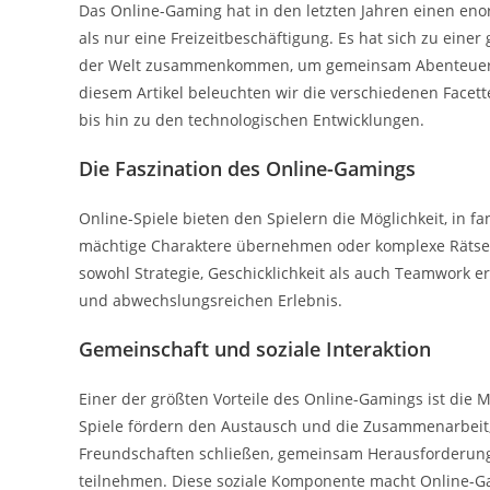
Das Online-Gaming hat in den letzten Jahren einen e
als nur eine Freizeitbeschäftigung. Es hat sich zu eine
der Welt zusammenkommen, um gemeinsam Abenteuer zu
diesem Artikel beleuchten wir die verschiedenen Facet
bis hin zu den technologischen Entwicklungen.
Die Faszination des Online-Gamings
Online-Spiele bieten den Spielern die Möglichkeit, in f
mächtige Charaktere übernehmen oder komplexe Rätsel lö
sowohl Strategie, Geschicklichkeit als auch Teamwork 
und abwechslungsreichen Erlebnis.
Gemeinschaft und soziale Interaktion
Einer der größten Vorteile des Online-Gamings ist die M
Spiele fördern den Austausch und die Zusammenarbeit,
Freundschaften schließen, gemeinsam Herausforderung
teilnehmen. Diese soziale Komponente macht Online-Gam