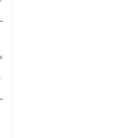
er
ig
u