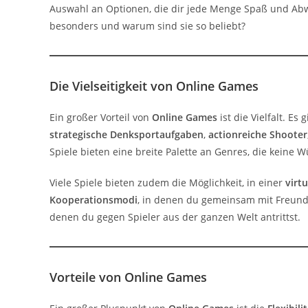
Auswahl an Optionen, die dir jede Menge Spaß und A
besonders und warum sind sie so beliebt?
Die Vielseitigkeit von Online Games
Ein großer Vorteil von
Online Games
ist die Vielfalt. Es
strategische Denksportaufgaben
,
actionreiche Shooter
Spiele bieten eine breite Palette an Genres, die keine 
Viele Spiele bieten zudem die Möglichkeit, in einer
virt
Kooperationsmodi
, in denen du gemeinsam mit Freunde
denen du gegen Spieler aus der ganzen Welt antrittst.
Vorteile von Online Games