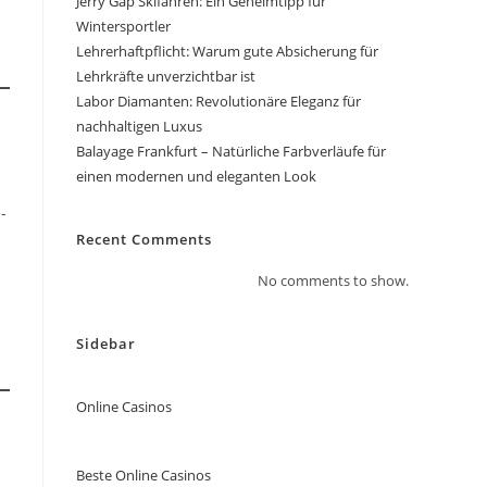
Jerry Gap Skifahren: Ein Geheimtipp für
Wintersportler
Lehrerhaftpflicht: Warum gute Absicherung für
Lehrkräfte unverzichtbar ist
Labor Diamanten: Revolutionäre Eleganz für
nachhaltigen Luxus
Balayage Frankfurt – Natürliche Farbverläufe für
einen modernen und eleganten Look
-
Recent Comments
No comments to show.
Sidebar
Online Casinos
Beste Online Casinos