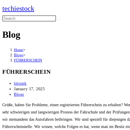
Skip
techiestock
to
Search
content
this
Blog
website
Home
>
Blogs
>
FÜHRERSCHEIN
FÜHRERSCHEIN
Post
letrank
author:
Post
January 17, 2025
published:
Post
Blogs
category:
Grüße, haben Sie Probleme, einen registrierten Führerschein zu erhalten? Wen
sehr schwierigen und langwierigen Prozess der Fahrschule und der Prüfungen
wir niemandem das Autofahren beibringen. Wir sind speziell für diejenigen 
Führerscheinstelle. Wir wissen, welche Folgen es hat, wenn man im Besitz ein