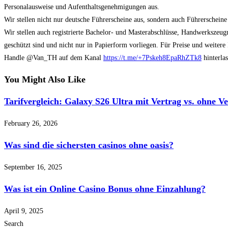
Personalausweise und Aufenthaltsgenehmigungen aus.
Wir stellen nicht nur deutsche Führerscheine aus, sondern auch Führerscheine
Wir stellen auch registrierte Bachelor- und Masterabschlüsse, Handwerkszeugn
geschützt sind und nicht nur in Papierform vorliegen. Für Preise und weite
Handle @Van_TH auf dem Kanal
https://t.me/+7Pskeh8EpaRhZTk8
hinterlas
You Might Also Like
Tarifvergleich: Galaxy S26 Ultra mit Vertrag vs. ohne V
February 26, 2026
Was sind die sichersten casinos ohne oasis?
September 16, 2025
Was ist ein Online Casino Bonus ohne Einzahlung?
April 9, 2025
Search