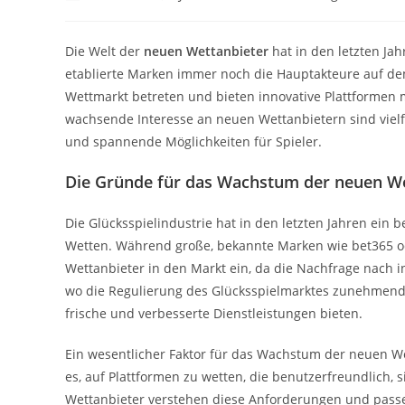
author:
published:
category:
Die Welt der
neuen Wettanbieter
hat in den letzten J
etablierte Marken immer noch die Hauptakteure auf d
Wettmarkt betreten und bieten innovative Plattformen 
wachsende Interesse an neuen Wettanbietern sind vielf
und spannende Möglichkeiten für Spieler.
Die Gründe für das Wachstum der neuen We
Die Glücksspielindustrie hat in den letzten Jahren ein
Wetten. Während große, bekannte Marken wie bet365 o
Wettanbieter in den Markt ein, da die Nachfrage nach 
wo die Regulierung des Glücksspielmarktes zunehmend st
frische und verbesserte Dienstleistungen bieten.
Ein wesentlicher Faktor für das Wachstum der neuen We
es, auf Plattformen zu wetten, die benutzerfreundlich,
Wettanbieter verstehen diese Anforderungen und passe