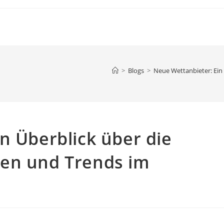
>
Blogs
>
Neue Wettanbieter: Ein
n Überblick über die
en und Trends im