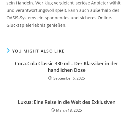
sein Handeln. Wer klug vergleicht, seriöse Anbieter wählt
und verantwortungsvoll spielt, kann auch außerhalb des
OASIS-Systems ein spannendes und sicheres Online-
Glücksspielerlebnis genießen.
YOU MIGHT ALSO LIKE
Coca-Cola Classic 330 ml – Der Klassiker in der
handlichen Dose
September 6, 2025
Luxus: Eine Reise in die Welt des Exklusiven
March 18, 2025