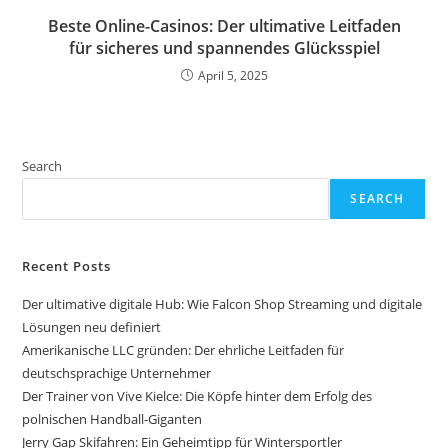
Beste Online-Casinos: Der ultimative Leitfaden
für sicheres und spannendes Glücksspiel
April 5, 2025
Search
SEARCH
Recent Posts
Der ultimative digitale Hub: Wie Falcon Shop Streaming und digitale
Lösungen neu definiert
Amerikanische LLC gründen: Der ehrliche Leitfaden für
deutschsprachige Unternehmer
Der Trainer von Vive Kielce: Die Köpfe hinter dem Erfolg des
polnischen Handball-Giganten
Jerry Gap Skifahren: Ein Geheimtipp für Wintersportler