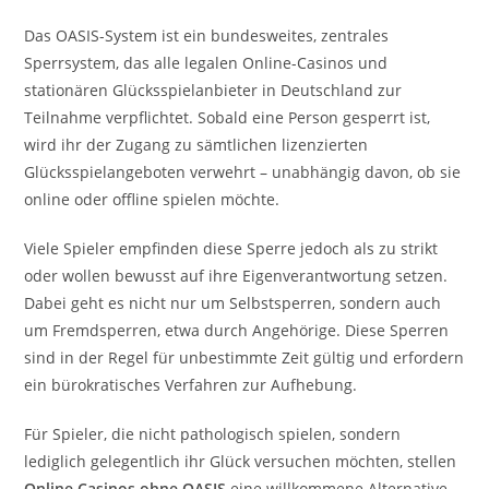
Das OASIS-System ist ein bundesweites, zentrales
Sperrsystem, das alle legalen Online-Casinos und
stationären Glücksspielanbieter in Deutschland zur
Teilnahme verpflichtet. Sobald eine Person gesperrt ist,
wird ihr der Zugang zu sämtlichen lizenzierten
Glücksspielangeboten verwehrt – unabhängig davon, ob sie
online oder offline spielen möchte.
Viele Spieler empfinden diese Sperre jedoch als zu strikt
oder wollen bewusst auf ihre Eigenverantwortung setzen.
Dabei geht es nicht nur um Selbstsperren, sondern auch
um Fremdsperren, etwa durch Angehörige. Diese Sperren
sind in der Regel für unbestimmte Zeit gültig und erfordern
ein bürokratisches Verfahren zur Aufhebung.
Für Spieler, die nicht pathologisch spielen, sondern
lediglich gelegentlich ihr Glück versuchen möchten, stellen
Online Casinos ohne OASIS
eine willkommene Alternative