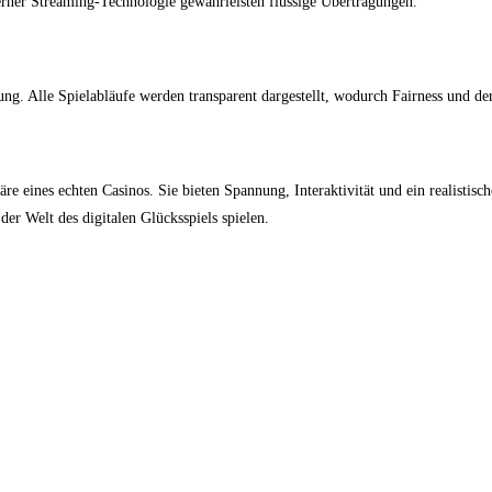
ner Streaming-Technologie gewährleisten flüssige Übertragungen.
ung. Alle Spielabläufe werden transparent dargestellt, wodurch Fairness und der
re eines echten Casinos. Sie bieten Spannung, Interaktivität und ein realistis
der Welt des digitalen Glücksspiels spielen.