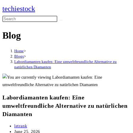
Skip
techiestock
to
Search
content
this
Blog
website
Home
>
Blogs
>
Labordiamanten kaufen: Eine umweltfreundliche Alternative zu
natürlichen Diamanten
Labordiamanten kaufen: Eine
umweltfreundliche Alternative zu natürlichen
Diamanten
Post
letrank
author:
Post
June 25, 2026