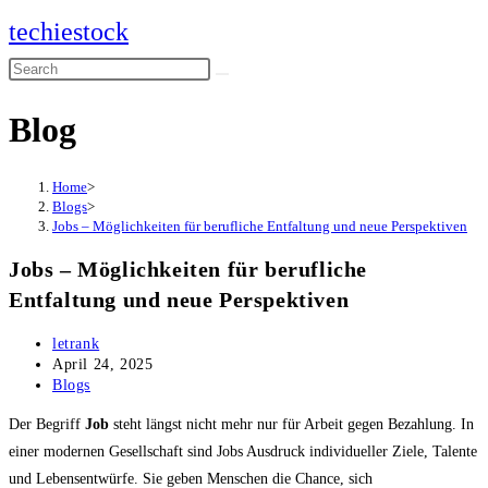
Skip
techiestock
to
Search
content
this
Blog
website
Home
>
Blogs
>
Jobs – Möglichkeiten für berufliche Entfaltung und neue Perspektiven
Jobs – Möglichkeiten für berufliche
Entfaltung und neue Perspektiven
Post
letrank
author:
Post
April 24, 2025
published:
Post
Blogs
category:
Der Begriff
Job
steht längst nicht mehr nur für Arbeit gegen Bezahlung. In
einer modernen Gesellschaft sind Jobs Ausdruck individueller Ziele, Talente
und Lebensentwürfe. Sie geben Menschen die Chance, sich