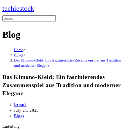
Skip
techiestock
to
Search
content
this
Blog
website
Home
>
Blogs
>
Das Kimono-Kleid: Ein faszinierendes Zusammenspiel aus Tradition
und moderner Eleganz
Das Kimono-Kleid: Ein faszinierendes
Zusammenspiel aus Tradition und moderner
Eleganz
Post
letrank
author:
Post
July 21, 2025
published:
Post
Blogs
category:
Einleitung