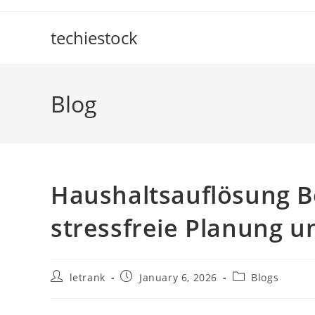
Skip
to
techiestock
content
Blog
Haushaltsauflösung Be
stressfreie Planung 
Post
Post
Post
letrank
January 6, 2026
Blogs
author:
published:
category: