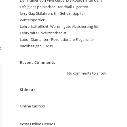
Der Trainer von Vive Kielce: Die Köpfe hinter dem
Erfolg des polnischen Handball-Giganten
Jerry Gap Skifahren: Ein Geheimtipp für
Wintersportler
Lehrerhaftpflicht: Warum gute Absicherung für
Lehrkräfte unverzichtbar ist
Labor Diamanten: Revolutionäre Eleganz für
nachhaltigen Luxus
o
Recent Comments
No comments to show.
Sidebar
Online Casinos
Beste Online Casinos